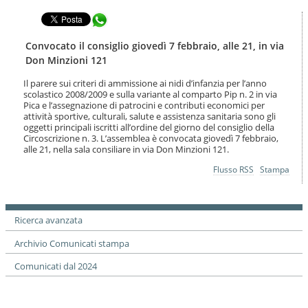
t
l
e
Condividi in WhatsApp
a
n
n
u
a
Convocato il consiglio giovedì 7 febbraio, alle 21, in via
t
v
Don Minzioni 121
i
i
.
g
Il parere sui criteri di ammissione ai nidi d’infanzia per l’anno
|
scolastico 2008/2009 e sulla variante al comparto Pip n. 2 in via
a
S
Pica e l’assegnazione di patrocini e contributi economici per
z
a
attività sportive, culturali, salute e assistenza sanitaria sono gli
i
oggetti principali iscritti all’ordine del giorno del consiglio della
l
o
Circoscrizione n. 3. L’assemblea è convocata giovedì 7 febbraio,
t
n
alle 21, nella sala consiliare in via Don Minzioni 121.
a
e
a
Azioni
Flusso RSS
Stampa
l
sul
l
documento
a
n
Ricerca avanzata
a
v
Archivio Comunicati stampa
i
g
Comunicati dal 2024
a
z
i