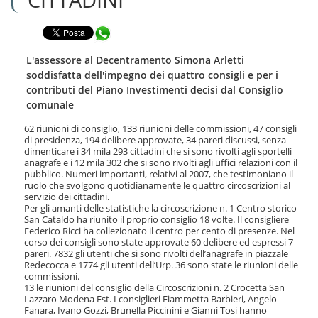
n
l
t
a
e
Condividi in WhatsApp
n
n
a
u
v
L'assessore al Decentramento Simona Arletti
t
i
soddisfatta dell'impegno dei quattro consigli e per i
i
g
contributi del Piano Investimenti decisi dal Consiglio
.
a
comunale
|
z
S
i
62 riunioni di consiglio, 133 riunioni delle commissioni, 47 consigli
a
o
di presidenza, 194 delibere approvate, 34 pareri discussi, senza
l
n
dimenticare i 34 mila 293 cittadini che si sono rivolti agli sportelli
t
e
anagrafe e i 12 mila 302 che si sono rivolti agli uffici relazioni con il
a
pubblico. Numeri importanti, relativi al 2007, che testimoniano il
a
ruolo che svolgono quotidianamente le quattro circoscrizioni al
l
servizio dei cittadini.
Per gli amanti delle statistiche la circoscrizione n. 1 Centro storico
l
San Cataldo ha riunito il proprio consiglio 18 volte. Il consigliere
a
Federico Ricci ha collezionato il centro per cento di presenze. Nel
n
corso dei consigli sono state approvate 60 delibere ed espressi 7
a
pareri. 7832 gli utenti che si sono rivolti dell’anagrafe in piazzale
v
Redecocca e 1774 gli utenti dell’Urp. 36 sono state le riunioni delle
i
commissioni.
g
13 le riunioni del consiglio della Circoscrizioni n. 2 Crocetta San
a
Lazzaro Modena Est. I consiglieri Fiammetta Barbieri, Angelo
Fanara, Ivano Gozzi, Brunella Piccinini e Gianni Tosi hanno
z