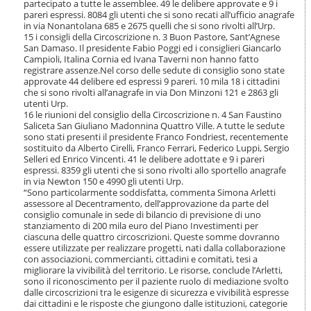
partecipato a tutte le assemblee. 49 le delibere approvate e 9 i
i
pareri espressi. 8084 gli utenti che si sono recati all’ufficio anagrafe
o
in via Nonantolana 685 e 2675 quelli che si sono rivolti all’Urp.
n
15 i consigli della Circoscrizione n. 3 Buon Pastore, Sant’Agnese
e
San Damaso. Il presidente Fabio Poggi ed i consiglieri Giancarlo
Campioli, Italina Cornia ed Ivana Taverni non hanno fatto
registrare assenze.Nel corso delle sedute di consiglio sono state
approvate 44 delibere ed espressi 9 pareri. 10 mila 18 i cittadini
che si sono rivolti all’anagrafe in via Don Minzoni 121 e 2863 gli
utenti Urp.
16 le riunioni del consiglio della Circoscrizione n. 4 San Faustino
Saliceta San Giuliano Madonnina Quattro Ville. A tutte le sedute
sono stati presenti il presidente Franco Fondriest, recentemente
sostituito da Alberto Cirelli, Franco Ferrari, Federico Luppi, Sergio
Selleri ed Enrico Vincenti. 41 le delibere adottate e 9 i pareri
espressi. 8359 gli utenti che si sono rivolti allo sportello anagrafe
in via Newton 150 e 4990 gli utenti Urp.
“Sono particolarmente soddisfatta, commenta Simona Arletti
assessore al Decentramento, dell’approvazione da parte del
consiglio comunale in sede di bilancio di previsione di uno
stanziamento di 200 mila euro del Piano Investimenti per
ciascuna delle quattro circoscrizioni. Queste somme dovranno
essere utilizzate per realizzare progetti, nati dalla collaborazione
con associazioni, commercianti, cittadini e comitati, tesi a
migliorare la vivibilità del territorio. Le risorse, conclude l’Arletti,
sono il riconoscimento per il paziente ruolo di mediazione svolto
dalle circoscrizioni tra le esigenze di sicurezza e vivibilità espresse
dai cittadini e le risposte che giungono dalle istituzioni, categorie