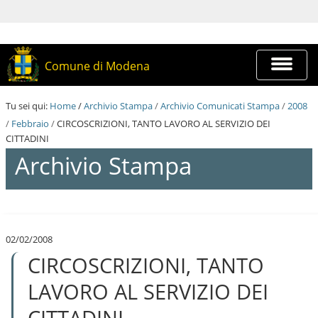
S
a
l
t
a
Espandi
Comune di Modena
a
barra
i
di
c
navigazi
Tu sei qui:
Home
/
Archivio Stampa
/
Archivio Comunicati Stampa
/
2008
o
n
/
Febbraio
/
CIRCOSCRIZIONI, TANTO LAVORO AL SERVIZIO DEI
t
CITTADINI
e
Archivio Stampa
n
u
t
i
S
.
a
|
l
S
02/02/2008
t
a
CIRCOSCRIZIONI, TANTO
a
l
a
t
i
LAVORO AL SERVIZIO DEI
a
c
a
o
CITTADINI
l