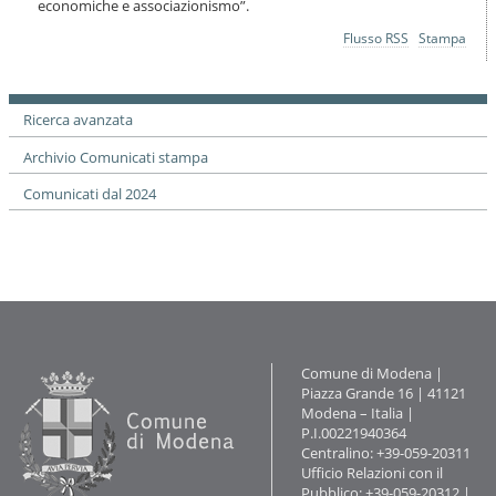
economiche e associazionismo”.
Azioni
Flusso RSS
Stampa
sul
documento
Ricerca avanzata
Archivio Comunicati stampa
Comunicati dal 2024
Contatti
Comune di Modena |
Piazza Grande 16 | 41121
Modena – Italia |
P.I.00221940364
Centralino: +39-059-20311
Ufficio Relazioni con il
Pubblico: +39-059-20312 |