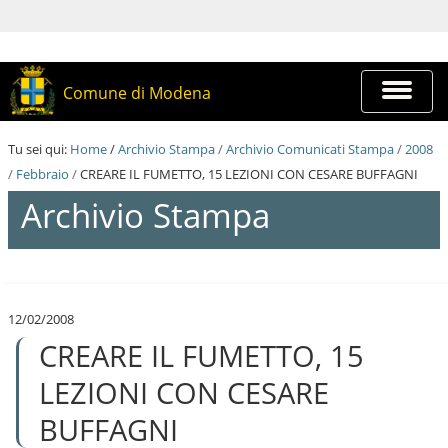
S
a
l
t
a
Espandi
Comune di Modena
a
barra
i
di
c
navigazi
Tu sei qui:
Home
/
Archivio Stampa
/
Archivio Comunicati Stampa
/
2008
o
n
/
Febbraio
/
CREARE IL FUMETTO, 15 LEZIONI CON CESARE BUFFAGNI
t
Archivio Stampa
e
n
u
t
S
i
a
.
l
|
12/02/2008
t
S
CREARE IL FUMETTO, 15
a
a
a
l
i
LEZIONI CON CESARE
t
c
a
o
BUFFAGNI
a
n
l