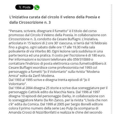
t
l
e
Condividi in WhatsApp
a
n
n
u
a
L'iniziativa curata dal circolo Il veleno della Poesia e
t
v
dalla Circoscrizione n. 3
i
i
.
g
“Pensare, scrivere, disegnare il fumetto” è il titolo del corso
|
promosso dal Circolo il Veleno della Poesia, in collaborazione con
a
S
Circoscrizione n. 3, condotto da Cesare Buffagni. L’iniziativa,
z
a
articolata in 15 lezioni di 2 ore 30' ciascuna, si terrà dal 16 febbraio
i
fino a giugno, ogni sabato dalle ore 17 alle 19.30 nella sala
l
o
polivalente di via Viterbo 80. Ogni lezione sarà suddivisa in una
t
n
parte teorica ed una pratica. Il costo per l’iscrizione è di 180 euro.
a
e
Per informazioni e iscrizioni telefonare allo 059/310069 o
a
contattare l’indirizzo di posta elettronica corso.fumetto@libero.it
l
Cesare Buffagni esordisce come professionista nel 1993 col
l
personaggio a fumetti “Jo il Volontario” sulla rivista “Modena
a
Amica” edita da Zanfi Modena.
n
Dal 1993 al 1995 scrive e disegna trenta episodi di “Jo il
Volontario”.
a
Dal 1994 al 2004 disegna 25 storie e scrive due sceneggiature per il
v
personaggio Cattivik edito da Macchia Nera. Dal 1996 al 1997
i
disegna 10 episodi del personaggio Darky, in collaborazione con
g
lo sceneggiatore Mario Da Rin Zanco, per la rivista “L’isola che non
a
c’è” edita da Comica. Dal 1999 al 2005 per Sergio Bonelli editore
z
colora il primo numero della serie Leo Pulp (la scomparsa di
i
Amanda Cross) di Nizzi/Bonfatti e realizza le chine del secondo