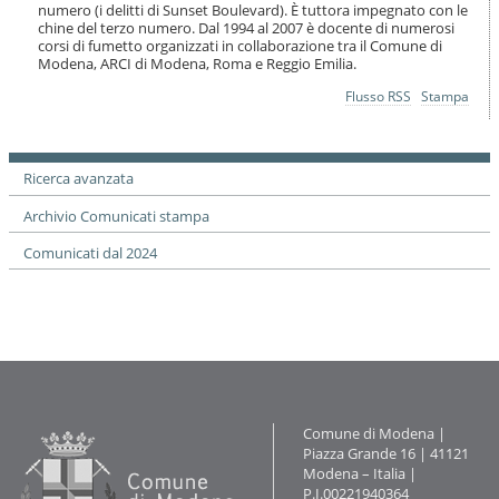
o
numero (i delitti di Sunset Boulevard). È tuttora impegnato con le
chine del terzo numero. Dal 1994 al 2007 è docente di numerosi
n
corsi di fumetto organizzati in collaborazione tra il Comune di
e
Modena, ARCI di Modena, Roma e Reggio Emilia.
Azioni
Flusso RSS
Stampa
sul
documento
Ricerca avanzata
Archivio Comunicati stampa
Comunicati dal 2024
Contatti
Comune di Modena |
Piazza Grande 16 | 41121
Modena – Italia |
P.I.00221940364