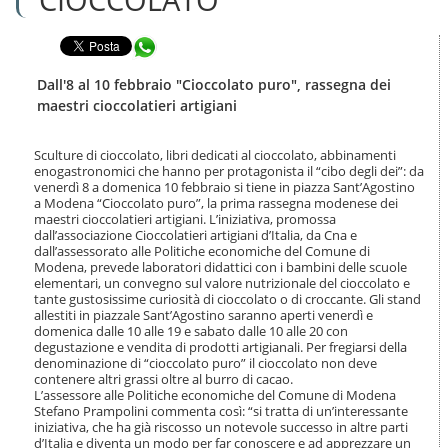
n
l
t
a
e
Condividi in WhatsApp
n
n
a
u
v
Dall'8 al 10 febbraio "Cioccolato puro", rassegna dei
t
i
maestri cioccolatieri artigiani
i
g
.
a
|
Sculture di cioccolato, libri dedicati al cioccolato, abbinamenti
z
S
enogastronomici che hanno per protagonista il “cibo degli dei”: da
i
a
venerdì 8 a domenica 10 febbraio si tiene in piazza Sant’Agostino
o
a Modena “Cioccolato puro”, la prima rassegna modenese dei
l
n
maestri cioccolatieri artigiani. L’iniziativa, promossa
t
e
dall’associazione Cioccolatieri artigiani d’Italia, da Cna e
a
dall’assessorato alle Politiche economiche del Comune di
a
Modena, prevede laboratori didattici con i bambini delle scuole
l
elementari, un convegno sul valore nutrizionale del cioccolato e
l
tante gustosissime curiosità di cioccolato o di croccante. Gli stand
a
allestiti in piazzale Sant’Agostino saranno aperti venerdì e
n
domenica dalle 10 alle 19 e sabato dalle 10 alle 20 con
degustazione e vendita di prodotti artigianali. Per fregiarsi della
a
denominazione di “cioccolato puro” il cioccolato non deve
v
contenere altri grassi oltre al burro di cacao.
i
L’assessore alle Politiche economiche del Comune di Modena
g
Stefano Prampolini commenta così: “si tratta di un’interessante
a
iniziativa, che ha già riscosso un notevole successo in altre parti
z
d’Italia e diventa un modo per far conoscere e ad apprezzare un