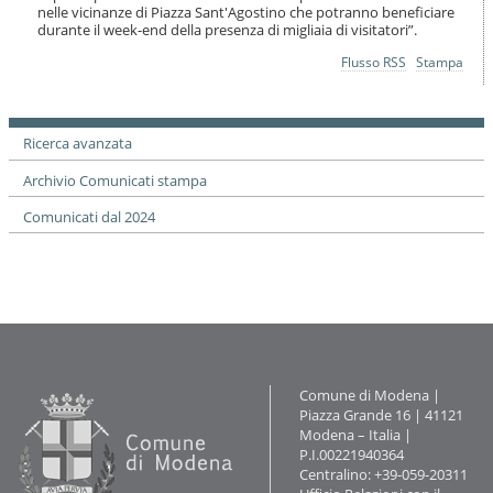
nelle vicinanze di Piazza Sant'Agostino che potranno beneficiare
durante il week-end della presenza di migliaia di visitatori”.
Azioni
Flusso RSS
Stampa
sul
documento
Ricerca avanzata
Archivio Comunicati stampa
Comunicati dal 2024
Contatti
Comune di Modena |
Piazza Grande 16 | 41121
Modena – Italia |
P.I.00221940364
Centralino: +39-059-20311