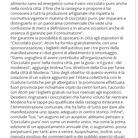
i
alimento sano ed energetico come il vero cioccolato puro anche
o
nella nostra città. Il fine che la rassegna si propone è far
conoscere a tutti la produzione artigianale che rispetta la
n
normativa vigente in materia di cioccolato puro, per imparare a
e
distinguerlo in un panorama commerciale che vede una
confusione di merci e definizioni e in alcune occasioni anche di
assenza di garanzie per il consumatore”.
Per garantire la possibilità di spostarsi in città agli espositori di
“Cioccolato puro”, Atcm ha fornito gratuitamente, con una
sponsorizzazione, i biglietti dell’autobus per i tre giorni della
manifestazione e i due giorni di allestimento e smontaggio.
“Siamo orgogliosi di avere contribuito all’organizzazione di
‘Cioccolato puro’ nella nostra città, per la gioia - e il gusto - dei
modenesi”, aggiunge Andrea Tosi, direttore della Cna per l’area
della città di Modena. “Uno degli obiettivi di questo evento è la
creazione di un valore aggiunto per l'intera collettività, con le
ricadute turistiche per gli albergatori, la promozione effettuata
fuori provincia per richiamare ospiti da centri lontani, l'accordo
con Atcm per i biglietti gratuiti sui bus riservati agli espositori.
Desidero ringraziare i cioccolatieri che hanno voluto far rientrare
Modena fra le tappe più qualificate della rassegna itinerante e
l'Amministrazione comunale, che ha fatto di tutto per dare alla
manifestazione uno spazio adeguato in centro storico. Infine”,
conclude Tosi, “un augurio ed un auspicio: abbiamo pensato a
‘Cioccolato puro’ non come un evento unico, ma come la prima
edizione di un appuntamento annuale che, ci auguriamo, possa
perpetuarsi per tanti anni a venire. Auspichiamo, inoltre, una
risposta positiva dei commercianti e dei pubblici esercizi situati