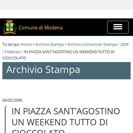
S
a
l
t
a
Espandi
Comune di Modena
a
barra
i
di
c
navigazi
Tu sei qui:
Home
/
Archivio Stampa
/
Archivio Comunicati Stampa
/
2008
o
n
/
Febbraio
/
IN PIAZZA SANT'AGOSTINO UN WEEKEND TUTTO DI
t
CIOCCOLATO
e
Archivio Stampa
n
u
t
i
S
.
a
|
l
S
04/02/2008
t
a
IN PIAZZA SANT'AGOSTINO
a
l
a
t
i
UN WEEKEND TUTTO DI
a
c
a
o
CIOCCOLATO
l