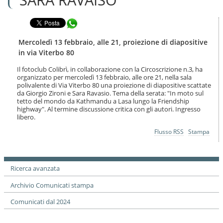
n
l
t
a
e
Condividi in WhatsApp
n
n
a
u
v
Mercoledì 13 febbraio, alle 21, proiezione di diapositive
t
i
in via Viterbo 80
i
g
.
a
Il fotoclub Colibrì, in collaborazione con la Circoscrizione n.3, ha
|
organizzato per mercoledì 13 febbraio, alle ore 21, nella sala
z
S
polivalente di Via Viterbo 80 una proiezione di diapositive scattate
i
a
da Giorgio Zironi e Sara Ravasio. Tema della serata: "In moto sul
o
tetto del mondo da Kathmandu a Lasa lungo la Friendship
l
n
highway". Al termine discussione critica con gli autori. Ingresso
t
e
libero.
a
a
Azioni
Flusso RSS
Stampa
l
sul
l
documento
a
n
Ricerca avanzata
a
v
Archivio Comunicati stampa
i
g
Comunicati dal 2024
a
z