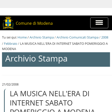
S
a
l
t
a
Espandi
Comune di Modena
a
barra
i
di
c
navigazi
Tu sei qui:
Home
/
Archivio Stampa
/
Archivio Comunicati Stampa
/
2008
o
n
/
Febbraio
/
LA MUSICA NELL'ERA DI INTERNET SABATO POMERIGGIO A
t
MODENA
e
Archivio Stampa
n
u
t
i
S
.
a
|
l
S
21/02/2008
t
a
LA MUSICA NELL'ERA DI
a
l
a
t
i
INTERNET SABATO
a
c
a
o
POMERIGGIO A MODENA
l