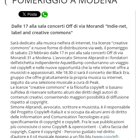
n
l
t
a
e
Condividi in WhatsApp
n
n
a
u
v
Dalle 17 alla sala concerti Off di via Morandi "Indie-net,
t
i
label and creative commons"
i
g
.
a
Sarà dedicato alla musica nell’era di internet, tra licenze “creative
|
commons” e nuove forme di distribuzione via web, il pomeriggio
z
S
di sabato 23 febbraio dalle 17 in poi alla sala concerti Off di via
i
a
Morandi 31 a Modena. L’avvocato Simone Aliprandi e i fondatori
o
dell’etichetta indipendente AquietBump condurranno un viaggio
l
n
nel copyleft e nelle nuove opportunità che la rete internet offre a
t
e
musicisti e appassionati. Alle 18.30 ci sarà il concerto dei Black Era,
a
gruppo che offre gratuitamente la propria musica su internet,
a
seguito da una selezione musicale a cura di Peak.
l
Le licenze “creative commons” e la filosofia copyleft si basano
l
sull’idea di riservare soltanto alcuni dei diritti degli autori di
a
contenuti creativi, consentendo maggiori possibilità di diffusione
n
rispetto al copyright.
Simone Aliprandi, avvocato, scrittore e musicista, è il responsabile
a
del Progetto Copyleft-Italia.it e si occupa da alcuni anni di diritto
v
delle Information and Comunication Tecnologies e più
i
specificamente di copyright e copyleft. Fra le sue pubblicazioni
g
più conosciute ci sono Copyleft & opencontent - L’altra faccia del
a
copyrigh, Capire il copyright - Percorso guidato nel diritto
z
d’autore e il cd musicale Appeso a un filo blu (
www.copyleft-