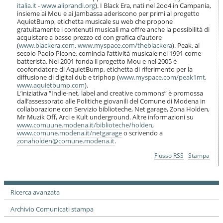
i
italia.it
-
www.aliprandi.org
). I Black Era, nati nel 2oo4 in Campania,
o
insieme ai Mou e ai Jambassa aderiscono per primi al progetto
AquietBump, etichetta musicale su web che propone
n
gratuitamente i contenuti musicali ma offre anche la possibilità di
e
acquistare a basso prezzo cd con grafica d’autore
(
www.blackera.com
,
www.myspace.com/theblackera
). Peak, al
secolo Paolo Picone, comincia l’attività musicale nel 1991 come
batterista. Nel 2001 fonda il progetto Mou e nel 2005 è
coofondatore di AquietBump, etichetta di riferimento per la
diffusione di digital dub e triphop (
www.myspace.com/peak1mt
,
www.aquietbump.com
).
L’iniziativa “Indie-net, label and creative commons” è promossa
dall’assessorato alle Politiche giovanili del Comune di Modena in
collaborazione con Servizio biblioteche, Net garage, Zona Holden,
Mr Muzik Off, Arci e Kult underground. Altre informazioni su
www.comuune.modena.it/biblioteche/holden
,
www.comune.modena.it/netgarage
o scrivendo a
zonaholden@comune.modena.it
.
Azioni
Flusso RSS
Stampa
sul
documento
Ricerca avanzata
Archivio Comunicati stampa