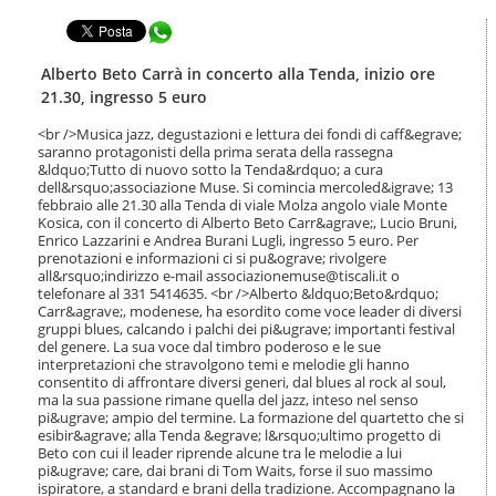
t
l
e
Condividi in WhatsApp
a
n
n
u
a
Alberto Beto Carrà in concerto alla Tenda, inizio ore
t
v
21.30, ingresso 5 euro
i
i
.
g
<br />Musica jazz, degustazioni e lettura dei fondi di caff&egrave;
|
saranno protagonisti della prima serata della rassegna
a
S
&ldquo;Tutto di nuovo sotto la Tenda&rdquo; a cura
z
a
dell&rsquo;associazione Muse. Si comincia mercoled&igrave; 13
i
febbraio alle 21.30 alla Tenda di viale Molza angolo viale Monte
l
o
Kosica, con il concerto di Alberto Beto Carr&agrave;, Lucio Bruni,
t
n
Enrico Lazzarini e Andrea Burani Lugli, ingresso 5 euro. Per
a
e
prenotazioni e informazioni ci si pu&ograve; rivolgere
a
all&rsquo;indirizzo e-mail associazionemuse@tiscali.it o
l
telefonare al 331 5414635. <br />Alberto &ldquo;Beto&rdquo;
l
Carr&agrave;, modenese, ha esordito come voce leader di diversi
a
gruppi blues, calcando i palchi dei pi&ugrave; importanti festival
n
del genere. La sua voce dal timbro poderoso e le sue
interpretazioni che stravolgono temi e melodie gli hanno
a
consentito di affrontare diversi generi, dal blues al rock al soul,
v
ma la sua passione rimane quella del jazz, inteso nel senso
i
pi&ugrave; ampio del termine. La formazione del quartetto che si
g
esibir&agrave; alla Tenda &egrave; l&rsquo;ultimo progetto di
a
Beto con cui il leader riprende alcune tra le melodie a lui
z
pi&ugrave; care, dai brani di Tom Waits, forse il suo massimo
i
ispiratore, a standard e brani della tradizione. Accompagnano la