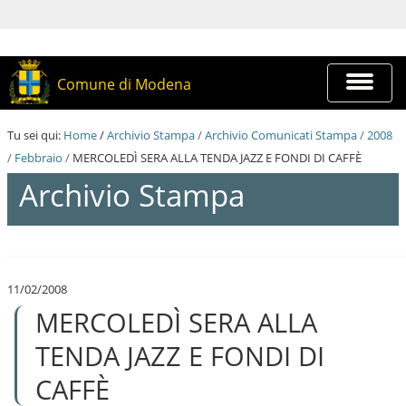
S
a
l
t
a
Espandi
Comune di Modena
a
barra
i
di
c
navigazi
Tu sei qui:
Home
/
Archivio Stampa
/
Archivio Comunicati Stampa
/
2008
o
n
/
Febbraio
/
MERCOLEDÌ SERA ALLA TENDA JAZZ E FONDI DI CAFFÈ
t
Archivio Stampa
e
n
u
t
S
i
a
.
l
|
11/02/2008
t
S
MERCOLEDÌ SERA ALLA
a
a
a
l
i
TENDA JAZZ E FONDI DI
t
c
a
o
CAFFÈ
a
n
l