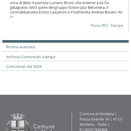
o
voce di Beto il pianista Luciano Bruni, che insieme a lui ha
gi&agrave; fatto parte del gruppo fusion-jazz Betoniera, il
n
contrabbassista Enrico Lazzaroni e il batterista Andrea Burani.<br
e
/>
Azioni
Flusso RSS
Stampa
sul
documento
Ricerca avanzata
Archivio Comunicati stampa
Comunicati dal 2024
Contatti
Comune di Modena |
Piazza Grande 16 | 41121
Modena – Italia |
P.I.00221940364