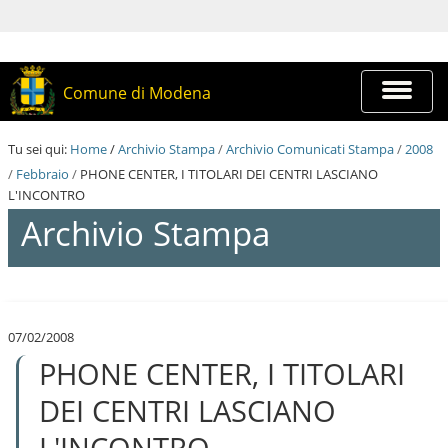
S
a
l
t
a
Espandi
Comune di Modena
a
barra
i
di
c
navigazi
Tu sei qui:
Home
/
Archivio Stampa
/
Archivio Comunicati Stampa
/
2008
o
n
/
Febbraio
/
PHONE CENTER, I TITOLARI DEI CENTRI LASCIANO
t
L'INCONTRO
e
Archivio Stampa
n
u
t
i
S
.
a
|
l
S
07/02/2008
t
a
PHONE CENTER, I TITOLARI
a
l
a
t
i
DEI CENTRI LASCIANO
a
c
a
o
L'INCONTRO
l