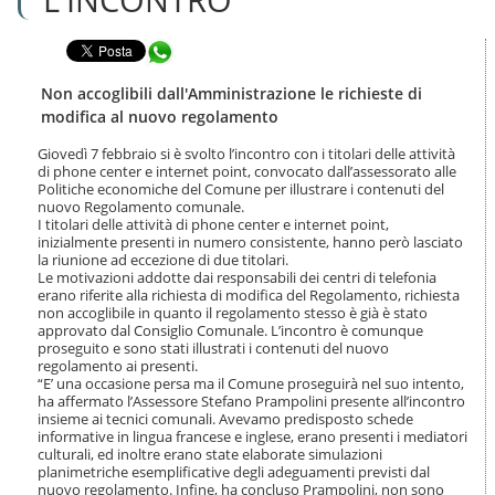
n
l
t
a
e
Condividi in WhatsApp
n
n
a
u
v
Non accoglibili dall'Amministrazione le richieste di
t
i
modifica al nuovo regolamento
i
g
.
a
Giovedì 7 febbraio si è svolto l’incontro con i titolari delle attività
|
di phone center e internet point, convocato dall’assessorato alle
z
S
Politiche economiche del Comune per illustrare i contenuti del
i
a
nuovo Regolamento comunale.
o
I titolari delle attività di phone center e internet point,
l
n
inizialmente presenti in numero consistente, hanno però lasciato
t
e
la riunione ad eccezione di due titolari.
a
Le motivazioni addotte dai responsabili dei centri di telefonia
a
erano riferite alla richiesta di modifica del Regolamento, richiesta
l
non accoglibile in quanto il regolamento stesso è già è stato
l
approvato dal Consiglio Comunale. L’incontro è comunque
a
proseguito e sono stati illustrati i contenuti del nuovo
n
regolamento ai presenti.
“E’ una occasione persa ma il Comune proseguirà nel suo intento,
a
ha affermato l’Assessore Stefano Prampolini presente all’incontro
v
insieme ai tecnici comunali. Avevamo predisposto schede
i
informative in lingua francese e inglese, erano presenti i mediatori
g
culturali, ed inoltre erano state elaborate simulazioni
a
planimetriche esemplificative degli adeguamenti previsti dal
z
nuovo regolamento. Infine, ha concluso Prampolini, non sono