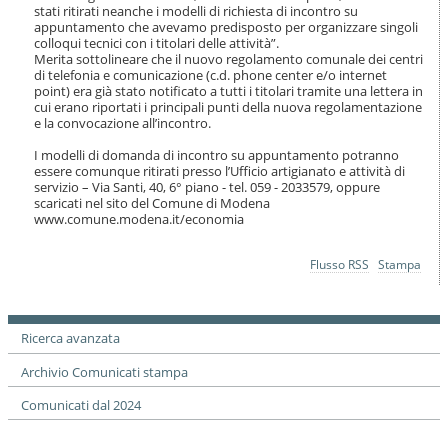
i
stati ritirati neanche i modelli di richiesta di incontro su
o
appuntamento che avevamo predisposto per organizzare singoli
colloqui tecnici con i titolari delle attività”.
n
Merita sottolineare che il nuovo regolamento comunale dei centri
e
di telefonia e comunicazione (c.d. phone center e/o internet
point) era già stato notificato a tutti i titolari tramite una lettera in
cui erano riportati i principali punti della nuova regolamentazione
e la convocazione all’incontro.
I modelli di domanda di incontro su appuntamento potranno
essere comunque ritirati presso l’Ufficio artigianato e attività di
servizio – Via Santi, 40, 6° piano - tel. 059 - 2033579, oppure
scaricati nel sito del Comune di Modena
www.comune.modena.it/economia
Azioni
Flusso RSS
Stampa
sul
documento
Ricerca avanzata
Archivio Comunicati stampa
Comunicati dal 2024