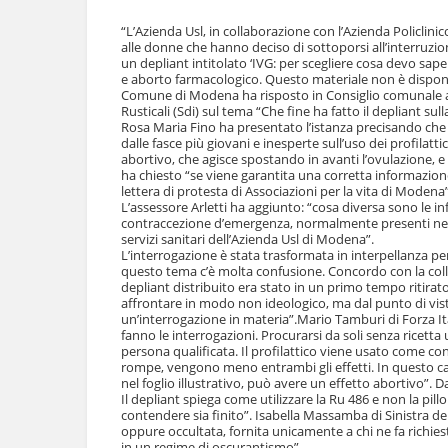
l
u
a
“L’Azienda Usl, in collaborazione con l’Azienda Policlin
t
n
alle donne che hanno deciso di sottoporsi all’interruzion
i
un depliant intitolato ‘IVG: per scegliere cosa devo sap
a
.
e aborto farmacologico. Questo materiale non è disponibi
v
|
Comune di Modena ha risposto in Consiglio comunale all’
i
S
Rusticali (Sdi) sul tema “Che fine ha fatto il depliant sul
g
a
Rosa Maria Fino ha presentato l’istanza precisando che “
a
dalle fasce più giovani e inesperte sull’uso dei profilatt
l
z
abortivo, che agisce spostando in avanti l’ovulazione, e
t
i
ha chiesto “se viene garantita una corretta informazione
a
o
lettera di protesta di Associazioni per la vita di Modena”
a
L’assessore Arletti ha aggiunto: “cosa diversa sono le i
n
l
contraccezione d’emergenza, normalmente presenti negli o
e
l
servizi sanitari dell’Azienda Usl di Modena”.
a
L’interrogazione è stata trasformata in interpellanza pe
n
questo tema c’è molta confusione. Concordo con la coll
depliant distribuito era stato in un primo tempo ritirato
a
affrontare in modo non ideologico, ma dal punto di vist
v
un’interrogazione in materia”.Mario Tamburi di Forza I
i
fanno le interrogazioni. Procurarsi da soli senza ricet
g
persona qualificata. Il profilattico viene usato come co
a
rompe, vengono meno entrambi gli effetti. In questo ca
z
nel foglio illustrativo, può avere un effetto abortivo”. D
i
Il depliant spiega come utilizzare la Ru 486 e non la pil
o
contendere sia finito”. Isabella Massamba di Sinistra d
oppure occultata, fornita unicamente a chi ne fa richi
n
in un regime di oscurantismo”.