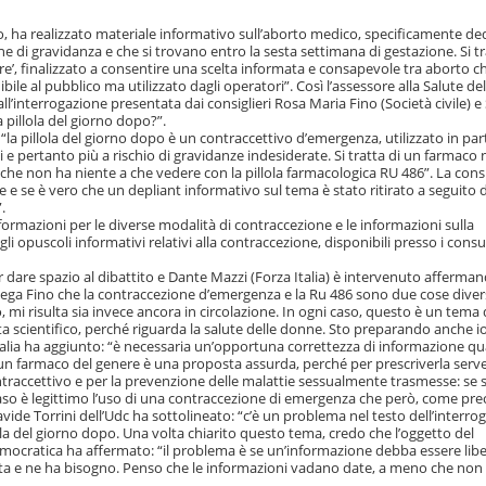
ico, ha realizzato materiale informativo sull’aborto medico, specificamente de
e di gravidanza e che si trovano entro la sesta settimana di gestazione. Si tr
ere’, finalizzato a consentire una scelta informata e consapevole tra aborto c
le al pubblico ma utilizzato dagli operatori”. Così l’assessore alla Salute del
interrogazione presentata dai consiglieri Rosa Maria Fino (Società civile) e
la pillola del giorno dopo?”.
la pillola del giorno dopo è un contraccettivo d’emergenza, utilizzato in par
ici e pertanto più a rischio di gravidanze indesiderate. Si tratta di un farmaco
 che non ha niente a che vedere con la pillola farmacologica RU 486”. La consi
 e se è vero che un depliant informativo sul tema è stato ritirato a seguito 
.
nformazioni per le diverse modalità di contraccezione e le informazioni sulla
puscoli informativi relativi alla contraccezione, disponibili presso i consult
r dare spazio al dibattito e Dante Mazzi (Forza Italia) è intervenuto afferman
ega Fino che la contraccezione d’emergenza e la Ru 486 sono due cose divers
, mi risulta sia invece ancora in circolazione. In ogni caso, questo è un tema
a scientifico, perché riguarda la salute delle donne. Sto preparando anche i
talia ha aggiunto: “è necessaria un’opportuna correttezza di informazione q
ta un farmaco del genere è una proposta assurda, perché per prescriverla serv
ntraccettivo e per la prevenzione delle malattie sessualmente trasmesse: se s
so è legittimo l’uso di una contraccezione di emergenza che però, come pre
avide Torrini dell’Udc ha sottolineato: “c’è un problema nel testo dell’interro
lola del giorno dopo. Una volta chiarito questo tema, credo che l’oggetto del
emocratica ha affermato: “il problema è se un’informazione debba essere lib
esta e ne ha bisogno. Penso che le informazioni vadano date, a meno che non