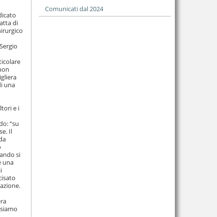
Comunicati dal 2024
dicato
atta di
hirurgico
 Sergio
ticolare
 non
gliera
di una
ori e i
do: “su
e. Il
 da
o
uando si
e una
i
cisato
gazione.
era
 siamo