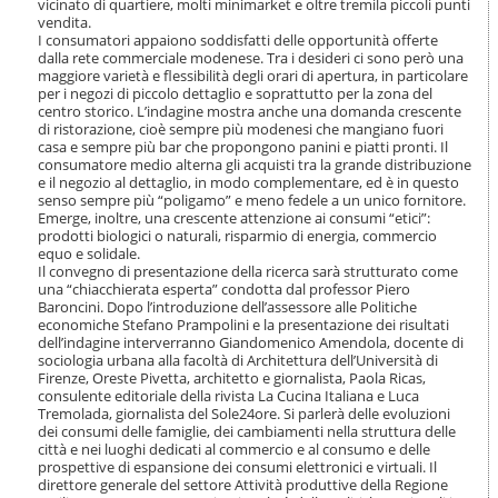
vicinato di quartiere, molti minimarket e oltre tremila piccoli punti
o
vendita.
n
I consumatori appaiono soddisfatti delle opportunità offerte
e
dalla rete commerciale modenese. Tra i desideri ci sono però una
maggiore varietà e flessibilità degli orari di apertura, in particolare
per i negozi di piccolo dettaglio e soprattutto per la zona del
centro storico. L’indagine mostra anche una domanda crescente
di ristorazione, cioè sempre più modenesi che mangiano fuori
casa e sempre più bar che propongono panini e piatti pronti. Il
consumatore medio alterna gli acquisti tra la grande distribuzione
e il negozio al dettaglio, in modo complementare, ed è in questo
senso sempre più “poligamo” e meno fedele a un unico fornitore.
Emerge, inoltre, una crescente attenzione ai consumi “etici”:
prodotti biologici o naturali, risparmio di energia, commercio
equo e solidale.
Il convegno di presentazione della ricerca sarà strutturato come
una “chiacchierata esperta” condotta dal professor Piero
Baroncini. Dopo l’introduzione dell’assessore alle Politiche
economiche Stefano Prampolini e la presentazione dei risultati
dell’indagine interverranno Giandomenico Amendola, docente di
sociologia urbana alla facoltà di Architettura dell’Università di
Firenze, Oreste Pivetta, architetto e giornalista, Paola Ricas,
consulente editoriale della rivista La Cucina Italiana e Luca
Tremolada, giornalista del Sole24ore. Si parlerà delle evoluzioni
dei consumi delle famiglie, dei cambiamenti nella struttura delle
città e nei luoghi dedicati al commercio e al consumo e delle
prospettive di espansione dei consumi elettronici e virtuali. Il
direttore generale del settore Attività produttive della Regione