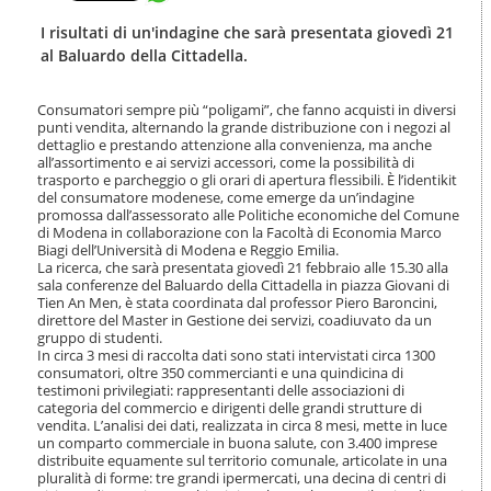
t
l
e
a
I risultati di un'indagine che sarà presentata giovedì 21
n
n
al Baluardo della Cittadella.
u
a
t
v
i
Consumatori sempre più “poligami”, che fanno acquisti in diversi
i
.
punti vendita, alternando la grande distribuzione con i negozi al
g
|
dettaglio e prestando attenzione alla convenienza, ma anche
a
all’assortimento e ai servizi accessori, come la possibilità di
S
z
trasporto e parcheggio o gli orari di apertura flessibili. È l’identikit
a
i
del consumatore modenese, come emerge da un’indagine
l
o
promossa dall’assessorato alle Politiche economiche del Comune
t
n
di Modena in collaborazione con la Facoltà di Economia Marco
a
e
Biagi dell’Università di Modena e Reggio Emilia.
a
La ricerca, che sarà presentata giovedì 21 febbraio alle 15.30 alla
l
sala conferenze del Baluardo della Cittadella in piazza Giovani di
l
Tien An Men, è stata coordinata dal professor Piero Baroncini,
direttore del Master in Gestione dei servizi, coadiuvato da un
a
gruppo di studenti.
n
In circa 3 mesi di raccolta dati sono stati intervistati circa 1300
a
consumatori, oltre 350 commercianti e una quindicina di
v
testimoni privilegiati: rappresentanti delle associazioni di
i
categoria del commercio e dirigenti delle grandi strutture di
g
vendita. L’analisi dei dati, realizzata in circa 8 mesi, mette in luce
a
un comparto commerciale in buona salute, con 3.400 imprese
z
distribuite equamente sul territorio comunale, articolate in una
pluralità di forme: tre grandi ipermercati, una decina di centri di
i