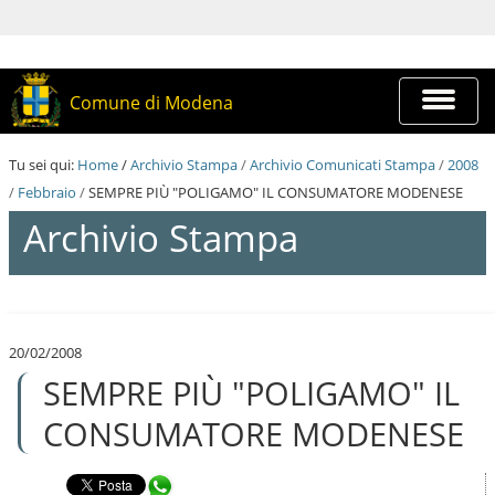
S
a
l
t
a
Espandi
Comune di Modena
a
barra
i
di
c
navigazi
Tu sei qui:
Home
/
Archivio Stampa
/
Archivio Comunicati Stampa
/
2008
o
n
/
Febbraio
/
SEMPRE PIÙ "POLIGAMO" IL CONSUMATORE MODENESE
t
Archivio Stampa
e
n
u
t
S
i
a
.
l
|
20/02/2008
t
S
SEMPRE PIÙ "POLIGAMO" IL
a
a
a
l
i
CONSUMATORE MODENESE
t
c
a
o
a
n
Condividi in WhatsApp
l