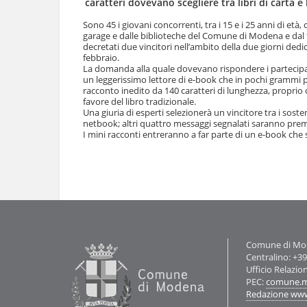
caratteri dovevano scegliere tra libri di carta e l
l
u
a
t
Sono 45 i giovani concorrenti, tra i 15 e i 25 anni di et
n
garage e dalle biblioteche del Comune di Modena e dal fe
i
a
decretati due vincitori nell’ambito della due giorni ded
.
v
febbraio.
|
La domanda alla quale dovevano rispondere i partecipanti
i
S
un leggerissimo lettore di e-book che in pochi grammi 
g
a
racconto inedito da 140 caratteri di lunghezza, proprio
a
l
favore del libro tradizionale.
z
t
Una giuria di esperti selezionerà un vincitore tra i sost
i
a
netbook; altri quattro messaggi segnalati saranno premi
o
I mini racconti entreranno a far parte di un e-book ch
a
n
l
e
l
Azioni
a
sul
n
documento
a
v
i
g
Contatti
Comune di Mode
a
Centralino: +3
z
Ufficio Relazio
i
PEC:
comune.m
o
Redazione ww
n