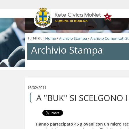
S
a
l
t
a
a
i
Tu sei qui:
Home
/
Archivio Stampa
/
Archivio Comunicati 
c
o
Archivio Stampa
n
t
e
n
S
u
a
t
l
i
t
.
a
16/02/2011
|
a
A "BUK" SI SCELGONO 
S
i
a
c
l
o
t
n
a
t
a
e
Hanno partecipato 45 giovani con un micro rac
l
n