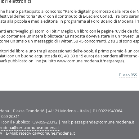
ibri elettronici
à, che hanno partecipato al concorso “Parole digitali” promosso dalla rete dei 
stival dell’editoria “Buk” con il contributo di E-Leclerc Conad. Tra loro sara
icata alla piccola e media editoria, in programma al Foro Boario di Modena il 
 era: “Meglio gli atomi o i bit?” Meglio un libro con le pagine ruvide da sfo
può contenere un'intera biblioteca? La risposta doveva stare in un “tweet” u
 come un sms o un messaggio di Twitter. Su 45 concorrenti, 2 su 3 si sono esp
enitori del libro e uno tra gli appassionati dell'e-book. Il primo premio è un 
ati con un buono acquisto (da 60, 40, 30 e 15 euro) da spendere all'interno 
e sarà pubblicato on line (sul sito www.comune.modena.it/netgarage).
Flusso RSS
na | Piazza Grande 16 | 41121 Modena – Italia | P.I.00221940364
9-059-20311
ni con il Pubblico: +39-059-20312 | mail:
piazzagrande@comune.modena.it
odena@cert.comune.modena.it
w
| E-Mail:
retecivica@comune.modena.it