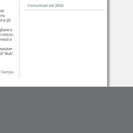
Comunicati dal 2024
Net
nno
19 e 20
gliare o
n micro-
ressi a
computer
di “Buk”.
Stampa