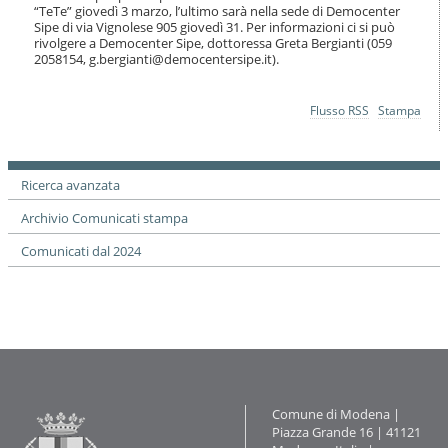
i
“TeTe” giovedì 3 marzo, l’ultimo sarà nella sede di Democenter
o
Sipe di via Vignolese 905 giovedì 31. Per informazioni ci si può
rivolgere a Democenter Sipe, dottoressa Greta Bergianti (059
n
2058154, g.bergianti@democentersipe.it).
e
Azioni
Flusso RSS
Stampa
sul
documento
Ricerca avanzata
Archivio Comunicati stampa
Comunicati dal 2024
Contatti
Comune di Modena |
Piazza Grande 16 | 41121