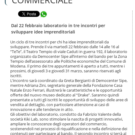
n
l
t
a
e
Condividi in WhatsApp
n
n
a
u
v
Dal 22 febbraio laboratorio in tre incontri per
t
i
sviluppare idee imprenditoriali
i
g
.
a
Un ciclo di tre incontri per chi ha idee imprenditoriali da
|
sviluppare. Prende il via martedì 22 febbraio dalle 14 alle 16 al
z
S
“TeTe”, il Teatro Tempio di viale Caduti in guerra 192, il laboratorio
i
a
organizzato da Democenter Sipe all’interno del bando per la Zona
o
Tempio dell’assessorato alle Politiche economiche del Comune di
l
n
Modena. Il primo dei tre appuntamenti è aperto a tutti, mentre i
t
e
prossimi, di giovedì 3 e giovedì 31 marzo, saranno riservati agli
a
iscritti.
a
L’incontro sarà coordinato da Greta Bergianti di Democenter Sipe,
l
mentre Adriana Zini, segretario generale della Fondazione Casa
l
Natale Enzo Ferrari, illustrerà le caratteristiche e le opportunità
a
offerte del nuovo museo dedicato al “Drake”. Saranno quindi
n
presentate a tutti gli iscritti le opportunità di sviluppo delle aree di
vendita al dettaglio, con particolare attenzione ai casi di
a
innovazione e alle tendenze in atto.
v
Gli obiettivi del laboratorio, condotto da Fabrizio Valente della
i
società Kiki Lab, sono stimolare la nascita di progetti innovativi,
g
ampliare le conoscenze degli operatori del commercio,
a
sostenendoli nei processi di riqualificazione e nella definizione dei
z
contenuti per partecipare al bando. Il secondo incontro si terrà al