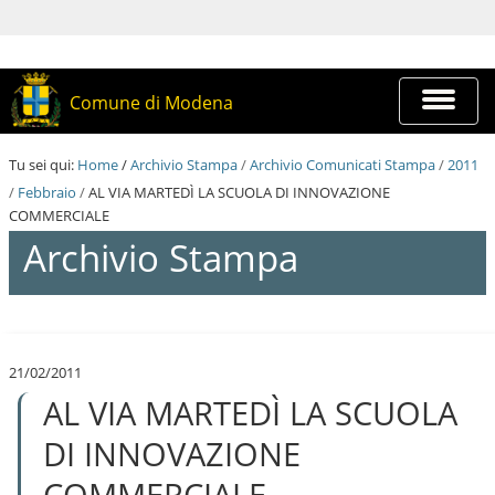
S
a
l
t
a
Espandi
Comune di Modena
a
barra
i
di
c
navigazi
Tu sei qui:
Home
/
Archivio Stampa
/
Archivio Comunicati Stampa
/
2011
o
n
/
Febbraio
/
AL VIA MARTEDÌ LA SCUOLA DI INNOVAZIONE
t
COMMERCIALE
e
Archivio Stampa
n
u
t
i
S
.
a
|
l
S
21/02/2011
t
a
AL VIA MARTEDÌ LA SCUOLA
a
l
a
t
i
DI INNOVAZIONE
a
c
a
o
COMMERCIALE
l