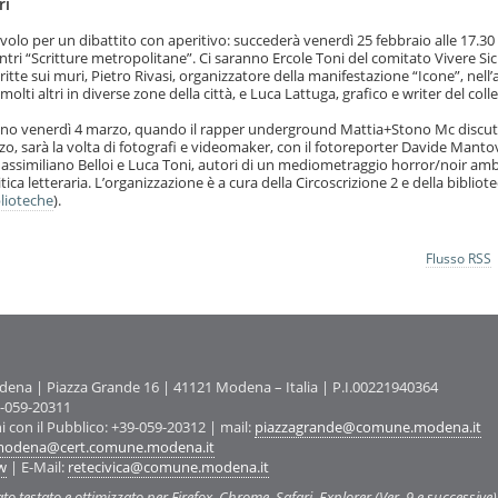
ri
tavolo per un dibattito con aperitivo: succederà venerdì 25 febbraio alle 17.30 
contri “Scritture metropolitane”. Ci saranno Ercole Toni del comitato Vivere Sic
tte sui muri, Pietro Rivasi, organizzatore della manifestazione “Icone”, nell
 molti altri in diverse zone della città, e Luca Lattuga, grafico e writer del coll
ano venerdì 4 marzo, quando il rapper underground Mattia+Stono Mc discut
zo, sarà la volta di fotografi e videomaker, con il fotoreporter Davide Mantov
, Massimiliano Belloi e Luca Toni, autori di un mediometraggio horror/noir am
ica letteraria. L’organizzazione è a cura della Circoscrizione 2 e della bibliot
lioteche
).
Flusso RSS
na | Piazza Grande 16 | 41121 Modena – Italia | P.I.00221940364
9-059-20311
ni con il Pubblico: +39-059-20312 | mail:
piazzagrande@comune.modena.it
odena@cert.comune.modena.it
w
| E-Mail:
retecivica@comune.modena.it
ato testato e ottimizzato per Firefox, Chrome, Safari, Explorer (Ver. 9 e successive)