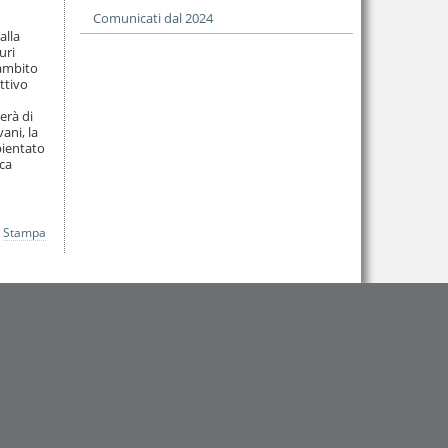
Comunicati dal 2024
alla
uri
’ambito
ettivo
erà di
ani, la
bientato
eca
Stampa
.