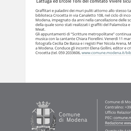
Lattuga ed Ercole Toni del comitato Vivere sicu
l
u
a
t
Graffitari e paladini dei muri puliti attorno allo stesso 
n
biblioteca Crocetta in via Canaletto 108, nel ciclo di in
i
a
Modena, impegnato da anni nella cancellazione delle scri
.
v
della quale sono stati realizzati i graffiti del Palamolza e
|
Meat.
i
S
Gli appuntamenti di “Scritture metropolitane” continu
g
a
musica con la cantante Chiara Fiorellini. Venerdì 11 mar
a
l
fotografa Cecilia De Bassa e i registi Pier Nicola Arena
z
t
a Modena. Conduce gli incontri Elena Gollini, editor e crit
i
a
Crocetta (tel. 059 2033606,
www.comune.modena.it/bib
o
a
n
l
e
Azioni
l
sul
a
documento
n
a
v
i
g
Contatti
Comune di Mode
a
Centralino: +3
z
Ufficio Relazio
i
PEC:
comune.m
o
Redazione ww
n
Questo sito è st