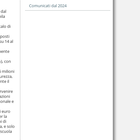
Comunicati dal 2024
 dal
ila
alo di
 posti
su 14 al
amente
%), con
6 milioni
curezza,
nte il
ervenire
azioni
sonale e
i euro
r la
i di
, e solo
 scuola