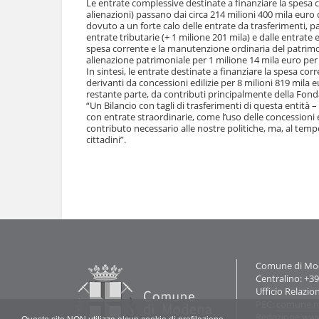
e
Le entrate complessive destinate a finanziare la spesa 
alienazioni) passano dai circa 214 milioni 400 mila euro 
dovuto a un forte calo delle entrate da trasferimenti, 
entrate tributarie (+ 1 milione 201 mila) e dalle entrate e
spesa corrente e la manutenzione ordinaria del patri
alienazione patrimoniale per 1 milione 14 mila euro per
In sintesi, le entrate destinate a finanziare la spesa c
derivanti da concessioni edilizie per 8 milioni 819 mila 
restante parte, da contributi principalmente della Fon
“Un Bilancio con tagli di trasferimenti di questa entità 
con entrate straordinarie, come l’uso delle concessioni ed
contributo necessario alle nostre politiche, ma, al tem
cittadini”.
Azioni
sul
documento
Contatti
Comune di Mode
Centralino: +3
Ufficio Relazio
PEC:
comune.m
Redazione ww