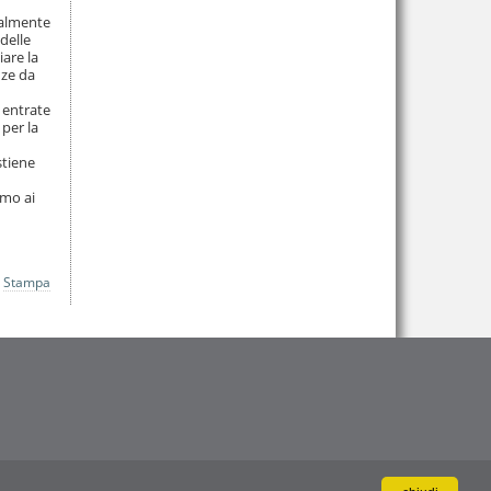
ipalmente
delle
iare la
nze da
 entrate
 per la
stiene
amo ai
Stampa