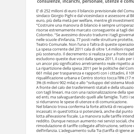
consulenze, incarichi, personale, utenze e com
l
u
a
t
E’ di 252 milioni di euro il bilancio previsionale del C
n
sindaco Giorgio Pighi e dal vicesindaco e assessore al B
i
a
euro, più della metà per welfare, mentre gli investiment
.
v
“Costruire una manovra di bilancio è sempre un’operazio
|
risorse estremamente marcato conseguente ai tagli dei 
i
S
Colombo. “Se avessimo dovuto tradurre i tagli governativ
g
a
nelle scuole d’infanzia, 77 posti nelle strutture protette
a
l
Teatro Comunale. Non l’una o l’altra di queste operazion
z
t
La spesa corrente del 2011 cala di oltre 1,4 milioni risp
i
a
più sostenuto. Il decremento si realizza pur a fronte del 
o
escludono queste due voci dalla spesa 2011, il calo per 
a
n
un ancor più significativo arretramento reale rispetto a
l
e
La ripartizione della spesa 2011 per le politiche del Com
l
661 mila) per trasparenza e rapporti con i cittadini, il 1
a
riqualificazione urbana e Centro storico tocca l’8% (17 mi
n
3% (6 milioni 902 mila) e allo “sviluppo del sistema Mode
a
A fronte del calo dei trasferimenti statali e della situaz
v
con tagli lineari, ma con una razionalizzazione della spe
i
ed enti, ma salvaguardando quelli alle famiglie. Tutti i 
si ridurranno le spese di utenze e di comunicazione.
g
Nel bilancio trova conferma la forte attività di recupe
a
incassati; in quest’ottica si potenzierà, anche dal punto 
z
lotta all’evasione fiscale. La manovra sulle tariffe intend
i
reddito. Dunque nessun aumento nei servizi sociali, ch
o
rimodulazione di tariffe collegate all’istruzione, settore
n
dell’infanzia. L’adeguamento sulla Tia (tariffa di igiene a