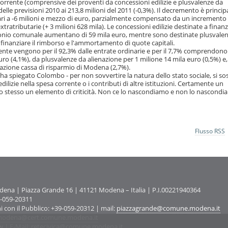
corrente (comprensive dei proventi da concessioni edilizie e plusvalenze da
delle previsioni 2010 ai 213,8 milioni del 2011 (-0,3%). Il decremento è princ
pari a -6 milioni e mezzo di euro, parzialmente compensato da un incremento 
xtratributarie (+ 3 milioni 628 mila). Le concessioni edilizie destinate a finanz
monio comunale aumentano di 59 mila euro, mentre sono destinate plusvale
 finanziare il rimborso e l'ammortamento di quote capitali.
orrente vengono per il 92,3% dalle entrate ordinarie e per il 7,7% comprendono
euro (4,1%), da plusvalenze da alienazione per 1 milione 14 mila euro (0,5%) e,
dazione cassa di risparmio di Modena (2,7%).
– ha spiegato Colombo - per non sovvertire la natura dello stato sociale, si so
ilizie nella spesa corrente o i contributi di altre istituzioni. Certamente un
po stesso un elemento di criticità. Non ce lo nascondiamo e non lo nascondi
Flusso RSS
na | Piazza Grande 16 | 41121 Modena – Italia | P.I.00221940364
9-059-20311
ni con il Pubblico: +39-059-20312 | mail:
piazzagrande@comune.modena.it
odena@cert.comune.modena.it
w
| E-Mail:
retecivica@comune.modena.it