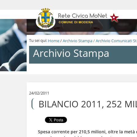
S
a
l
t
a
a
i
Tu sei qui:
Home
/
Archivio Stampa
/
Archivio Comunicati 
c
o
Archivio Stampa
n
t
e
n
S
u
a
t
l
i
t
.
a
24/02/2011
|
a
BILANCIO 2011, 252 M
S
i
a
c
l
o
t
n
a
t
a
e
Spesa corrente per 210,5 milioni, oltre la metà d
l
n