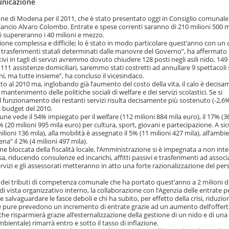
unicazione
omune di Modena per il 2011, che è stato presentato oggi in Consiglio comunale
ilancio Alvaro Colombo. Entrate e spese correnti saranno di 210 milioni 500 m
i supereranno i 40 milioni e mezzo.
ne complessa e difficile; lo è stato in modo particolare quest’anno con un c
trasferimenti statali determinati dalle manovre del Governo”, ha affermato
i in tagli di servizi avremmo dovuto chiudere 128 posti negli asili nido, 149
, 111 assistenze domiciliari, saremmo stati costretti ad annullare 9 spettacoli 
i, ma tutte insieme”, ha concluso il vicesindaco.
etto al 2010 ma, inglobando già l’aumento del costo della vita, il calo è decis
mantenimento delle politiche sociali di welfare e dei servizi scolastici. Se si
il funzionamento dei restanti servizi risulta decisamente più sostenuto (-2,6
i budget del 2010.
une vede il 54% impiegato per il welfare (112 milioni 884 mila euro), il 17% (3
0% (20 milioni 995 mila euro) per cultura, sport, giovani e partecipazione. A si
lioni 136 mila), alla mobilità è assegnato il 5% (11 milioni 427 mila), all’ambie
na” il 2% (4 milioni 497 mila).
ione bloccata della fiscalità locale, l’Amministrazione si è impegnata a non int
sa, riducendo consulenze ed incarichi, affitti passivi e trasferimenti ad associ
servizi e gli assessorati metteranno in atto una forte razionalizzazione del per
ro dei tributi di competenza comunale che ha portato quest’anno a 2 milioni d
di vista organizzativo interno, la collaborazione con l’Agenzia delle entrate pe
e salvaguardare le fasce deboli e chi ha subito, per effetto della crisi, riduzion
e pure prevedono un incremento di entrate grazie ad un aumento dell’offerta
 che risparmierà grazie all’esternalizzazione della gestione di un nido e di una
mbientale) rimarrà entro e sotto il tasso di inflazione.