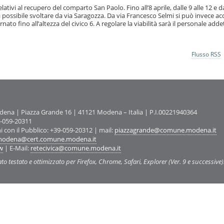
elativi al recupero del comparto San Paolo. Fino all’8 aprile, dalle 9 alle 12 e d
arà possibile svoltare da via Saragozza. Da via Francesco Selmi si può invece a
rnato fino all’altezza del civico 6. A regolare la viabilità sarà il personale adde
Flusso RSS
na | Piazza Grande 16 | 41121 Modena – Italia | P.I.00221940364
9-059-20311
ni con il Pubblico: +39-059-20312 | mail:
piazzagrande@comune.modena.it
odena@cert.comune.modena.it
w
| E-Mail:
retecivica@comune.modena.it
ato testato e ottimizzato per Firefox, Chrome, Safari, Explorer (Ver. 9 e successive)