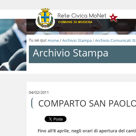
S
a
l
t
a
a
i
Tu sei qui:
Home
/
Archivio Stampa
/
Archivio Comunicati 
c
o
Archivio Stampa
n
t
e
n
S
u
a
t
l
i
t
.
a
04/02/2011
|
a
COMPARTO SAN PAOLO, C
S
i
a
c
l
o
t
n
a
t
a
e
Fino all'8 aprile, negli orari di apertura del can
l
n