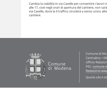
l
Cambia la viabilità in via Caselle per consentire i lavori r
u
a
alle 17, cioè negli orari di apertura del cantiere, non s
t
n
via Caselle, dove la il traffico circolerà a senso unico alte
i
cantiere.
a
.
v
|
i
S
Azioni
g
sul
a
a
documento
l
z
t
i
a
o
a
n
l
Contatti
Comune di Mode
e
l
Centralino: +3
a
Ufficio Relazio
n
PEC:
comune.m
a
Redazione ww
v
Questo sito è st
i
g
a
z
i
o
n