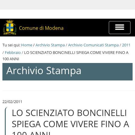
S
a
l
t
a
Espandi
Comune di Modena
a
barra
i
di
c
navigazi
Tu sei qui:
Home
/
Archivio Stampa
/
Archivio Comunicati Stampa
/
2011
o
n
/
Febbraio
/
LO SCIENZIATO BONCINELLI SPIEGA COME VIVERE FINO A
t
100 ANNI
e
Archivio Stampa
n
u
t
i
S
.
a
|
l
S
22/02/2011
t
a
LO SCIENZIATO BONCINELLI
a
l
a
t
i
SPIEGA COME VIVERE FINO A
a
c
a
o
100 ANNI
l