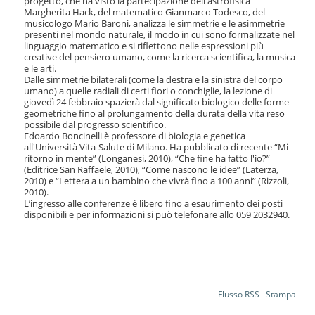
progetto, che ha visto la partecipazione dell'astrofisica
i
Margherita Hack, del matematico Gianmarco Todesco, del
o
musicologo Mario Baroni, analizza le simmetrie e le asimmetrie
n
presenti nel mondo naturale, il modo in cui sono formalizzate nel
e
linguaggio matematico e si riflettono nelle espressioni più
creative del pensiero umano, come la ricerca scientifica, la musica
e le arti.
Dalle simmetrie bilaterali (come la destra e la sinistra del corpo
umano) a quelle radiali di certi fiori o conchiglie, la lezione di
giovedì 24 febbraio spazierà dal significato biologico delle forme
geometriche fino al prolungamento della durata della vita reso
possibile dal progresso scientifico.
Edoardo Boncinelli è professore di biologia e genetica
all'Università Vita-Salute di Milano. Ha pubblicato di recente “Mi
ritorno in mente” (Longanesi, 2010), “Che fine ha fatto l'io?”
(Editrice San Raffaele, 2010), “Come nascono le idee” (Laterza,
2010) e “Lettera a un bambino che vivrà fino a 100 anni” (Rizzoli,
2010).
L’ingresso alle conferenze è libero fino a esaurimento dei posti
disponibili e per informazioni si può telefonare allo 059 2032940.
Azioni
Flusso RSS
Stampa
sul