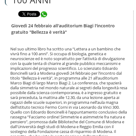
n
l
t
a
e
Condividi in WhatsApp
n
n
a
u
v
Giovedì 24 febbraio all'auditorium Biagi l'incontro
t
i
gratuito "Bellezza è verità"
i
g
.
a
|
z
Nel suo ultimo libro ha scritto una “Lettera a un bambino che
S
i
vivrà fino a 100 anni”. Si occupa di biologia, genetica e
a
o
neuroscienze ed è noto soprattutto per l’attività di divulgazione
l
n
con la quale tenta di chiarire al grande pubblico meccanismi e
t
implicazioni del progresso scientifico. Lo scienziato Edoardo
e
a
Boncinelli sarà a Modena giovedì 24 febbraio per l’incontro dal
titolo “Bellezza è verità”, in programma alle 21 all’auditorium
a
Marco Biagi di largo Marco Biagi 2. La conferenza, che spazierà
l
dalla simmetria nel mondo naturale ai segreti della longevità resa
l
possibile dalla scienza contemporanea, è a ingresso gratuito e
a
sarà preceduta, la mattina alle 12.30, da una lezione aperta ai
n
ragazzi delle scuole superiori, in programma nell’aula magna
a
dell’istituto tecnico Fermo Corni in via Leonardo da Vinci 300.
v
Quello con Edoardo Boncinelli è l’appuntamento conclusivo della
i
rassegna “Facciamo ordine! Simmetrie e asimmetrie fra natura e
pensiero”, promossa dalle Biblioteche del Comune di Modena e
g
dall'Università degli studi di Modena e Reggio Emilia con il
a
sostegno della Fondazione cassa di risparmio di Modena. Il
z