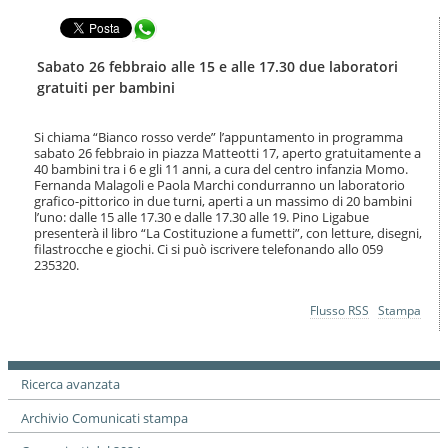
t
l
e
Condividi in WhatsApp
a
n
n
u
a
Sabato 26 febbraio alle 15 e alle 17.30 due laboratori
t
v
gratuiti per bambini
i
i
.
g
|
Si chiama “Bianco rosso verde” l’appuntamento in programma
a
S
sabato 26 febbraio in piazza Matteotti 17, aperto gratuitamente a
z
a
40 bambini tra i 6 e gli 11 anni, a cura del centro infanzia Momo.
i
Fernanda Malagoli e Paola Marchi condurranno un laboratorio
l
o
grafico-pittorico in due turni, aperti a un massimo di 20 bambini
t
n
l’uno: dalle 15 alle 17.30 e dalle 17.30 alle 19. Pino Ligabue
a
e
presenterà il libro “La Costituzione a fumetti”, con letture, disegni,
a
filastrocche e giochi. Ci si può iscrivere telefonando allo 059
l
235320.
l
a
Azioni
Flusso RSS
Stampa
n
sul
a
documento
v
i
g
Ricerca avanzata
a
Archivio Comunicati stampa
z
i