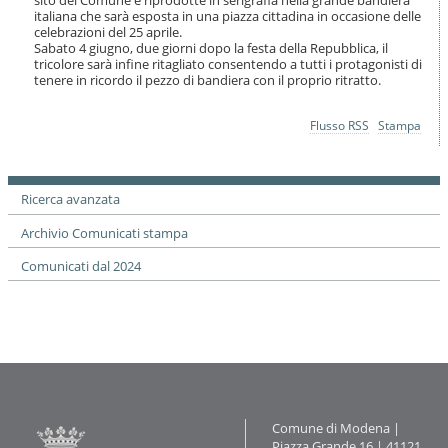
i
italiana che sarà esposta in una piazza cittadina in occasione delle
o
celebrazioni del 25 aprile.
n
Sabato 4 giugno, due giorni dopo la festa della Repubblica, il
e
tricolore sarà infine ritagliato consentendo a tutti i protagonisti di
tenere in ricordo il pezzo di bandiera con il proprio ritratto.
Azioni
Flusso RSS
Stampa
sul
documento
Ricerca avanzata
Archivio Comunicati stampa
Comunicati dal 2024
Contatti
Comune di Modena |
Piazza Grande 16 | 41121