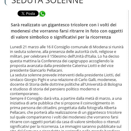
n
l
t
a
e
Condividi in WhatsApp
n
n
a
u
v
Sarà realizzato un gigantesco tricolore con i volti dei
t
i
modenesi che vorranno farsi ritrarre in foto con oggetti
i
g
di valore simbolico o significativi per la ricorrenza
.
a
|
z
Lunedì 21 marzo alle 16 il Consiglio comunale di Modena si riunirà
S
i
in seduta solenne, alla presenza delle autorità civili, religiose e
a
o
militari, per celebrare il 150esimo dell’Unità d’Italia. Lo ha deciso
l
questa mattina la Conferenza dei capigruppo accogliendo la
n
t
proposta avanzata dalla presidente Caterina Liotti e del vice
e
a
presidente Giancarlo Pellacani.
La seduta solenne prevede interventi della presidente Liotti, del
a
sindaco Giorgio Pighi e una relazione di Carlo Galli, modenese,
l
docente di Storia delle dottrine politiche all'Università di Bologna
l
e studioso di storia del pensiero politico moderno e
a
contemporaneo.
n
Sempre il Consiglio darà vita, a partire dalla metà di marzo, a una
a
iniziativa di arte pubblica che si propone il coinvolgimento in
v
prima persona dei cittadini, progettata dalla fotografa Alberta
i
Pellacani, che porterà alla realizzazione di un gigantesco tricolore
sul quale compariranno i volti dei modenesi che vorranno farsi
g
ritrarre con oggetti portati da casa di valore simbolico o ritenuti
a
significativi per la ricorrenza. Le immagini saranno pubblicate sul
z
sito del Comune e riprodotte in serigrafia nella grande bandiera