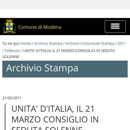
S
a
l
t
a
Espandi
Comune di Modena
a
barra
i
di
c
navigazi
Tu sei qui:
Home
/
Archivio Stampa
/
Archivio Comunicati Stampa
/
2011
o
n
/
Febbraio
/
UNITA' D'ITALIA, IL 21 MARZO CONSIGLIO IN SEDUTA
t
SOLENNE
e
Archivio Stampa
n
u
t
i
S
.
a
|
l
S
21/02/2011
t
a
UNITA' D'ITALIA, IL 21
a
l
a
t
i
MARZO CONSIGLIO IN
a
c
a
o
SEDUTA SOLENNE
l