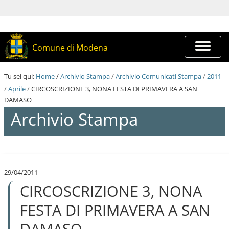
S
a
l
t
a
Espandi
Comune di Modena
a
barra
i
di
c
navigazi
Tu sei qui:
Home
/
Archivio Stampa
/
Archivio Comunicati Stampa
/
2011
o
n
/
Aprile
/
CIRCOSCRIZIONE 3, NONA FESTA DI PRIMAVERA A SAN
t
DAMASO
e
Archivio Stampa
n
u
t
i
S
.
a
|
l
S
29/04/2011
t
a
CIRCOSCRIZIONE 3, NONA
a
l
a
t
i
FESTA DI PRIMAVERA A SAN
a
c
a
o
DAMASO
l