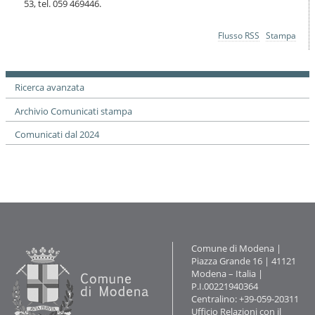
53, tel. 059 469446.
i
o
n
Azioni
Flusso RSS
Stampa
e
sul
documento
Ricerca avanzata
Archivio Comunicati stampa
Comunicati dal 2024
Contatti
Comune di Modena |
Piazza Grande 16 | 41121
Modena – Italia |
P.I.00221940364
Centralino: +39-059-20311
Ufficio Relazioni con il