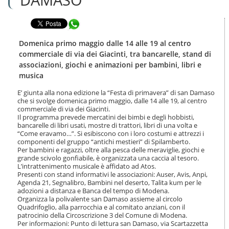
n
l
t
a
e
Condividi in WhatsApp
n
n
a
u
v
Domenica primo maggio dalle 14 alle 19 al centro
t
i
commerciale di via dei Giacinti, tra bancarelle, stand di
i
g
associazioni, giochi e animazioni per bambini, libri e
.
a
musica
|
z
S
i
E’ giunta alla nona edizione la “Festa di primavera” di san Damaso
a
o
che si svolge domenica primo maggio, dalle 14 alle 19, al centro
l
n
commerciale di via dei Giacinti.
t
e
Il programma prevede mercatini dei bimbi e degli hobbisti,
a
bancarelle di libri usati, mostre di trattori, libri di una volta e
a
“Come eravamo…”. Si esibiscono con i loro costumi e attrezzi i
l
componenti del gruppo “antichi mestieri” di Spilamberto.
Per bambini e ragazzi, oltre alla pesca delle meraviglie, giochi e
l
grande scivolo gonfiabile, è organizzata una caccia al tesoro.
a
L’intrattenimento musicale è affidato ad Atos.
n
Presenti con stand informativi le associazioni: Auser, Avis, Anpi,
a
Agenda 21, Segnalibro, Bambini nel deserto, Talita kum per le
v
adozioni a distanza e Banca del tempo di Modena.
i
Organizza la polivalente san Damaso assieme al circolo
g
Quadrifoglio, alla parrocchia e al comitato anziani, con il
a
patrocinio della Circoscrizione 3 del Comune di Modena.
Per informazioni: Punto di lettura san Damaso, via Scartazzetta
z