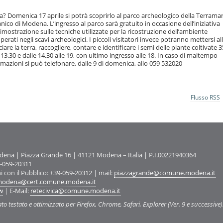
a? Domenica 17 aprile si potrà scoprirlo al parco archeologico della Terramar
anico di Modena. L’ingresso al parco sarà gratuito in occasione dell’iniziativa
mostrazione sulle tecniche utilizzate per la ricostruzione dell’ambiente
uperati negli scavi archeologici. I piccoli visitatori invece potranno mettersi a
e la terra, raccogliere, contare e identificare i semi delle piante coltivate 
13.30 e dalle 14.30 alle 19, con ultimo ingresso alle 18. In caso di maltempo
mazioni si può telefonare, dalle 9 di domenica, allo 059 532020
Flusso RSS
na | Piazza Grande 16 | 41121 Modena – Italia | P.I.00221940364
9-059-20311
ni con il Pubblico: +39-059-20312 | mail:
piazzagrande@comune.modena.it
odena@cert.comune.modena.it
w
| E-Mail:
retecivica@comune.modena.it
ato testato e ottimizzato per Firefox, Chrome, Safari, Explorer (Ver. 9 e successive)