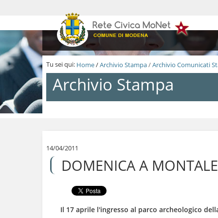
S
a
l
t
a
a
i
Tu sei qui:
Home
/
Archivio Stampa
/
Archivio Comunicati 
c
o
Archivio Stampa
n
t
e
n
S
u
a
t
l
i
t
.
a
14/04/2011
|
a
DOMENICA A MONTALE V
S
i
a
c
l
o
t
n
a
t
a
e
Il 17 aprile l'ingresso al parco archeologico del
l
n