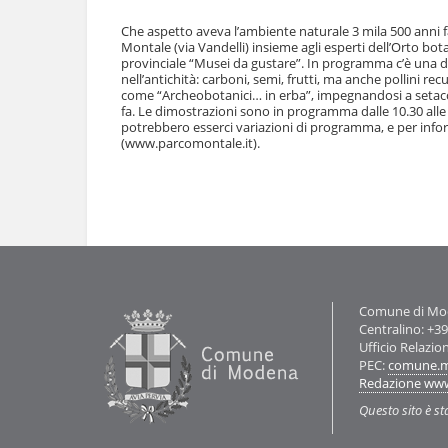
l
u
a
Che aspetto aveva l’ambiente naturale 3 mila 500 anni f
t
n
Montale (via Vandelli) insieme agli esperti dell’Orto bot
i
provinciale “Musei da gustare”. In programma c’è una di
a
.
nell’antichità: carboni, semi, frutti, ma anche pollini rec
v
|
come “Archeobotanici… in erba”, impegnandosi a setacciar
i
S
fa. Le dimostrazioni sono in programma dalle 10.30 alle 
g
a
potrebbero esserci variazioni di programma, e per infor
a
(www.parcomontale.it).
l
z
t
i
a
o
Azioni
a
n
sul
l
documento
e
l
a
n
a
v
Contatti
Comune di Mode
i
Centralino: +3
g
Ufficio Relazio
a
PEC:
comune.m
z
Redazione ww
i
Questo sito è st
o
n