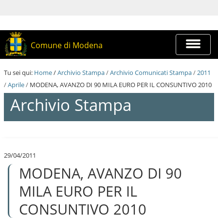
S
a
l
t
a
Espandi
Comune di Modena
a
barra
i
di
c
navigazi
Tu sei qui:
Home
/
Archivio Stampa
/
Archivio Comunicati Stampa
/
2011
o
n
/
Aprile
/
MODENA, AVANZO DI 90 MILA EURO PER IL CONSUNTIVO 2010
t
Archivio Stampa
e
n
u
t
S
i
a
.
l
|
29/04/2011
t
S
MODENA, AVANZO DI 90
a
a
a
l
i
MILA EURO PER IL
t
c
a
o
CONSUNTIVO 2010
a
n
l