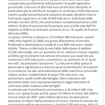
o
compensato parzialmente dall’aumento di quelli regionali e
n
provinciali. Crescono di 850 mila euro le entrate tributarie, in
e
particolare per le attività di recupero Ici arretrata (+430 mila euro),
mentre quelle extratributarie (sanzioni stradali, dividenti Hera e
Farmacie) registrano un calo di 800 mila euro. Sulla base delle
entrate correnti 2010, che ammontano complessivamente a 209
milioni, l’indice di autonomia finanziaria, pari al 63% cala dell’1%
rispetto al 2009 e al contrario aumenta di un 1% quello di finanza
derivata (58%).
La spesa corrente si attesta a 213 milioni 900 mila euro, quindi
+800 mila rispetto al 2009, ma grazie all’aumento di entrate
finalizzate a destinazione sociale di circa 800 mila euro, risulta
stabile. “Viene confermata la centralità delle spese di welfare
(52,8% del totale), con un aumento di un milione e mezzo rispetto
al 2009 e gli incrementi nel settore istruzione, pur essendo più
contenuti (+250 mila euro), consentono un aumento di 21 posti
nei nidi”, ha precisato l’assessore. “La riduzione della spesa di
personale è significativa e dovuta sia al contenimento di incarichi
e consulenze, sia alla razionalizzazione della macchina comunale.
Calano anche i trasferimenti di quasi 700 mila euro, ma
aumentano quelli rivolti alle famiglie, fatto indicativo del
persistere della crisi e del potenziamento degli interventi di
contrasto delle ricadute sulle famiglie”.
Le entrate per investimenti ammontano a 33 milioni 400 mila
euro, con spesa di pari entità, quasi 15 milioni in meno del 2009 e
circa la metà del 2007. Dieci milioni derivano da alienazioni
azionarie, 6 milioni dall’accensione di mutui, mentre le entrate da
concessioni edilizie ammontano a 3 milioni 300 mila euro. Altri 10