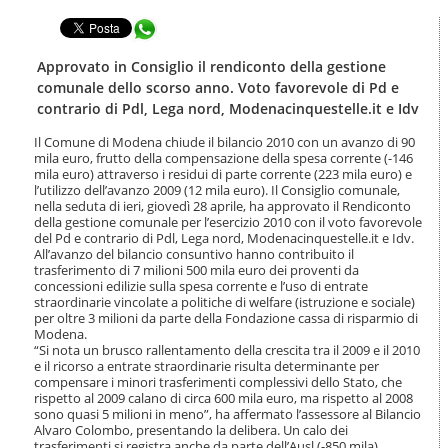
t
l
e
Condividi in WhatsApp
a
n
n
u
a
Approvato in Consiglio il rendiconto della gestione
t
v
comunale dello scorso anno. Voto favorevole di Pd e
i
i
contrario di Pdl, Lega nord, Modenacinquestelle.it e Idv
.
g
|
a
Il Comune di Modena chiude il bilancio 2010 con un avanzo di 90
S
z
mila euro, frutto della compensazione della spesa corrente (-146
a
i
mila euro) attraverso i residui di parte corrente (223 mila euro) e
l
l’utilizzo dell’avanzo 2009 (12 mila euro). Il Consiglio comunale,
o
t
nella seduta di ieri, giovedì 28 aprile, ha approvato il Rendiconto
n
a
della gestione comunale per l’esercizio 2010 con il voto favorevole
e
del Pd e contrario di Pdl, Lega nord, Modenacinquestelle.it e Idv.
a
All’avanzo del bilancio consuntivo hanno contribuito il
l
trasferimento di 7 milioni 500 mila euro dei proventi da
l
concessioni edilizie sulla spesa corrente e l’uso di entrate
a
straordinarie vincolate a politiche di welfare (istruzione e sociale)
n
per oltre 3 milioni da parte della Fondazione cassa di risparmio di
a
Modena.
v
“Si nota un brusco rallentamento della crescita tra il 2009 e il 2010
i
e il ricorso a entrate straordinarie risulta determinante per
compensare i minori trasferimenti complessivi dello Stato, che
g
rispetto al 2009 calano di circa 600 mila euro, ma rispetto al 2008
a
sono quasi 5 milioni in meno”, ha affermato l’assessore al Bilancio
z
Alvaro Colombo, presentando la delibera. Un calo dei
i
trasferimenti si registra anche da parte dell’Ausl (-850 mila),