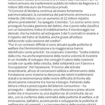
milioni arrivano da trasferimenti pubblici (6 milioni da Regione e 2
milioni 300 mila euro da Provincia) e privati.
“Il Comune di Modena continua ad essere fortemente
patrimonializzato; la consistenza del patrimonio ammonta a un
miliardo 290 milioni, con un aumento di 22 milioni rispetto
all’anno precedente”, ha spiegato Colombo. “Lo scorso anno sono
proseguiti l’oculata gestione del debito, che ci pone nella classifica
con un bassissimo indice di indebitamento; il monitoraggio sui
derivati, che ha indotto ad estinguere 3 dei 5 contratti in essere; e
il rispetto del Patto di Stabilità, anche grazie all’utilizzo
dell’accordo sulla cessione del credito”.
“Pur in un contesto difficile si sono attuate quelle politiche di
welfare che l’Amministrazione e la maggioranza hanno
identificato come priorità”, ha osservato Colombo. “Scelta indotta
dalla crisi, ma anche espressione della nostra volontà di investire
in un modello di sviluppo che coniughi il valore della coesione
sociale con quello della crescita, della solidarietà con il lavoro e
l’occupazione”. Per l’assessore, “il ricorso alle entrate
straordinarie, all’uso di concessioni edilizie e all’intervento della
Fondazione sono insieme la denuncia dei ridotti trasferimenti
statali e la testimonianza delle nostre difficoltà di fronte alla
divaricazione crescente tra risorse e bisogni. Partendo dalla
lettura critica e preoccupata del bilancio consuntivo – ha
proseguito – abbiamo condotto una riflessione e preso alcune
scelte che si muovono su una duplice via: di continuità, da un
lato, con la conferma della centralità delle politiche di welfare, e di
innovazione, dall’altro, accentuando e sviluppando le politiche di
welfare mix già presenti. La consapevolezza delle nostre criticità