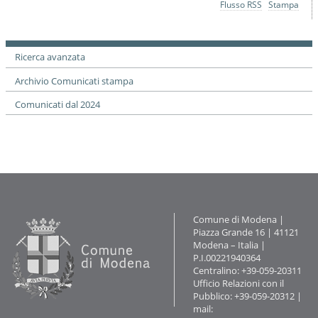
Azioni
Flusso RSS
Stampa
o
sul
n
documento
e
Ricerca avanzata
Archivio Comunicati stampa
Comunicati dal 2024
Contatti
Comune di Modena |
Piazza Grande 16 | 41121
Modena – Italia |
P.I.00221940364
Centralino: +39-059-20311
Ufficio Relazioni con il
Pubblico: +39-059-20312 |
mail: