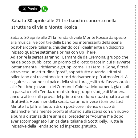
t
l
e
Condividi in WhatsApp
a
n
n
u
a
Sabato 30 aprile alle 21 tre band in concerto nella
t
v
struttura di viale Monte Kosica
i
i
.
g
Sabato 30 aprile alle 21 la Tenda di viale Monte Kosica dà spazio
|
alla musica live con tre delle band più interessanti della scena
a
S
post-hardcore italiana, chiudendo così idealmente un discorso
z
a
iniziato qualche settimana prima con Up There.
i
Ad aprire la serata saranno i Lamantide da Cremona, gruppo che
l
o
ha da poco pubblicato un promo cd di otto tracce in cui si avverte
t
n
lontanamente il richiamo a gruppi come His Hero Is Gone, filtrati
a
e
attraverso un'attitudine "post", soprattutto quando i ritmi si
a
rallentano e si rasentano territori decisamente più atmosferici. A
l
seguire, saliranno sul palco della struttura gestita dall’assessorato
l
alle Politiche giovanili del Comune i Colossal Monument, già ospiti
a
in passato della Tenda, ormai storico gruppo sludge di Modena,
n
ancora atteso alla prova del primo disco dopo quasi quattro anni
di attività. Headliner della serata saranno invece i torinesi Last
a
Minute To Jaffna, fautori di un post-core intenso e ricco di
v
dinamiche, finalmente pronti al ritorno sulla scena con un nuovo
i
album a distanza di tre anni dal precedente "Volume I" e dopo
g
aver accompagnato l'unica data italiana di Scott Kelly. Tutte le
a
iniziative della Tenda sono ad ingresso gratuito.
z
i