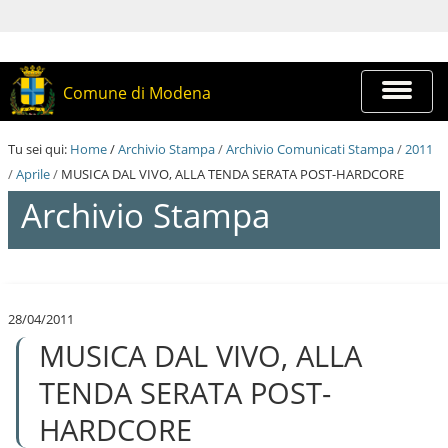
S
a
l
t
a
Espandi
Comune di Modena
a
barra
i
di
c
navigazi
Tu sei qui:
Home
/
Archivio Stampa
/
Archivio Comunicati Stampa
/
2011
o
n
/
Aprile
/
MUSICA DAL VIVO, ALLA TENDA SERATA POST-HARDCORE
t
Archivio Stampa
e
n
u
t
S
i
a
.
l
|
28/04/2011
t
S
MUSICA DAL VIVO, ALLA
a
a
a
l
i
TENDA SERATA POST-
t
c
a
o
HARDCORE
a
n
l