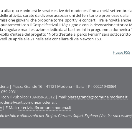
a all’acqua e animerà le serate estive dei modenesi fino a metà settembre l
lle attività, curate da diverse associazioni del territorio e promosse dalla
ssione giovani, che propone tornei sportivi e concerti. Tra le novità anche 
puntamenti con il Gospel festival il 18 giugno e con la rievocazione storica 
, la singolare manifestazione dedicata ai bastardini in programma domenica 
ocollo d’intesa del progetto “Notti d’estate al parco Ferrari” sarà sottoscritto 
vedì 28 aprile alle 21 nella sala consiliare di via Newton 150.
Flusso RSS
na | Piazza Grande 16 | 41121 Modena – Italia | P.I.00221940364
9-059-20311
ni con il Pubblico: +39-059-20312 | mail:
piazzagrande@comune.modena.it
odena@cert.comune.modena.it
w
| E-Mail:
retecivica@comune.modena.it
ato testato e ottimizzato per Firefox, Chrome, Safari, Explorer (Ver. 9 e successive)