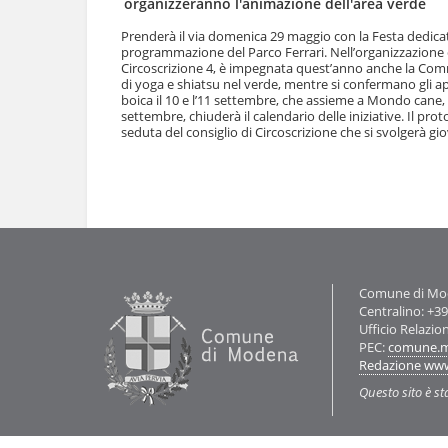
organizzeranno l'animazione dell'area verde
l
u
a
t
Prenderà il via domenica 29 maggio con la Festa dedicat
n
programmazione del Parco Ferrari. Nell’organizzazione de
i
a
Circoscrizione 4, è impegnata quest’anno anche la Commi
.
v
di yoga e shiatsu nel verde, mentre si confermano gli ap
|
boica il 10 e l’11 settembre, che assieme a Mondo cane
i
S
settembre, chiuderà il calendario delle iniziative. Il prot
g
a
seduta del consiglio di Circoscrizione che si svolgerà gio
a
l
z
t
i
Azioni
a
o
sul
a
n
documento
l
e
l
a
n
a
Contatti
Comune di Mode
v
Centralino: +3
i
Ufficio Relazio
g
PEC:
comune.m
a
Redazione ww
z
Questo sito è st
i
o
n