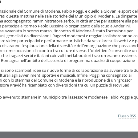
à
rnazionale del Comune di Modena, Fabio Poggi, e quello a Giovani e sport dell
trati questa mattina nelle sale storiche del Municipio di Modena. La dirigente
ha accompagnato l’amministratore serbo, in città anche per assistere alla par
 partecipa al torneo Paolo Bussinello organizzato dalla scuola Anderlini.
e avvenuta lo scorso marzo, l’incontro di Modena è stato l’occasione per
ni, gemellati da diversi anni. Ragazzi modenesi e reggiani collaboreranno co
zare video partecipativi e performance artistiche da veicolare sulla web tv e p
ro ci saranno l’esplorazione della diversità e dell’emarginazione che passa an
zione come occasioni d’incontro tra culture diverse. L’obiettivo è consentire un
 che i ragazzi serbi e italiani coinvolti nei laboratori trascorreranno assieme 
ia-Romagna nell'ambito dell'accordo di programma quadro di cooperazione
 si sono scambiati idee su nuove forme di collaborazione da avviare tra le du
lturali agli avvenimenti sportivi e musicali. Infine, Poggi ha consegnato ai
oni con lo stemma del Comune di Modena e la riproduzione di un “grosso”
ore Kravić ha ricambiato con diversi doni tra cui un puzzle di Novi Sad.
ontro avvenuto stamane in Municipio tra l’assessore modenese Fabio Poggi e qu
Flusso RSS