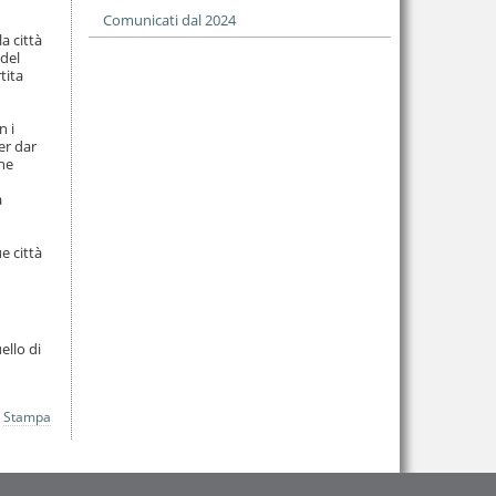
Comunicati dal 2024
a città
 del
tita
n i
er dar
che
a
e città
ello di
Stampa