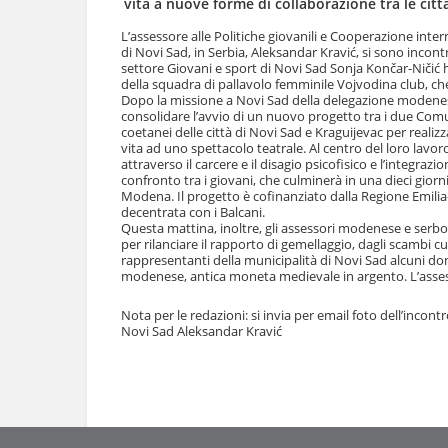
vita a nuove forme di collaborazione tra le citt
l
u
a
t
L’assessore alle Politiche giovanili e Cooperazione inte
n
di Novi Sad, in Serbia, Aleksandar Kravić, si sono incon
i
a
settore Giovani e sport di Novi Sad Sonja Končar-Ničić 
.
v
della squadra di pallavolo femminile Vojvodina club, che
|
Dopo la missione a Novi Sad della delegazione modenes
i
S
consolidare l’avvio di un nuovo progetto tra i due Comu
g
a
coetanei delle città di Novi Sad e Kraguijevac per realiz
a
l
vita ad uno spettacolo teatrale. Al centro del loro lavo
z
t
attraverso il carcere e il disagio psicofisico e l’integra
i
a
confronto tra i giovani, che culminerà in una dieci giorni
o
Modena. Il progetto è cofinanziato dalla Regione Emil
a
n
decentrata con i Balcani.
l
e
Questa mattina, inoltre, gli assessori modenese e serbo
l
per rilanciare il rapporto di gemellaggio, dagli scambi cu
a
rappresentanti della municipalità di Novi Sad alcuni d
n
modenese, antica moneta medievale in argento. L’assess
a
v
Nota per le redazioni: si invia per email foto dell’inc
i
Novi Sad Aleksandar Kravić
g
a
Azioni
z
sul
i
documento
o
n