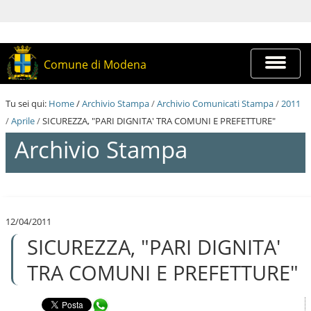
S
a
l
t
a
Espandi
Comune di Modena
a
barra
i
di
c
navigazi
Tu sei qui:
Home
/
Archivio Stampa
/
Archivio Comunicati Stampa
/
2011
o
n
/
Aprile
/
SICUREZZA, "PARI DIGNITA' TRA COMUNI E PREFETTURE"
t
Archivio Stampa
e
n
u
t
S
i
a
.
l
|
12/04/2011
t
S
SICUREZZA, "PARI DIGNITA'
a
a
a
l
i
TRA COMUNI E PREFETTURE"
t
c
a
o
a
n
Condividi in WhatsApp
l