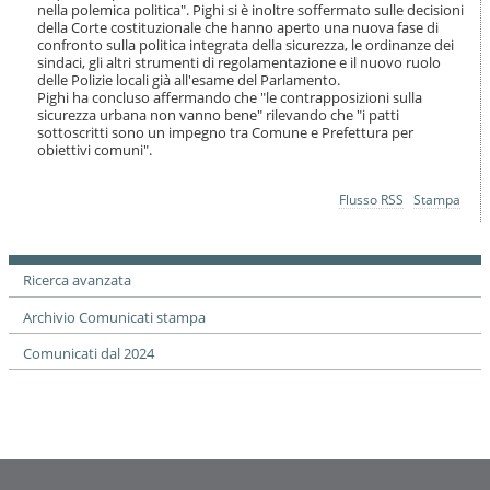
o
nella polemica politica". Pighi si è inoltre soffermato sulle decisioni
della Corte costituzionale che hanno aperto una nuova fase di
n
confronto sulla politica integrata della sicurezza, le ordinanze dei
e
sindaci, gli altri strumenti di regolamentazione e il nuovo ruolo
delle Polizie locali già all'esame del Parlamento.
Pighi ha concluso affermando che "le contrapposizioni sulla
sicurezza urbana non vanno bene" rilevando che "i patti
sottoscritti sono un impegno tra Comune e Prefettura per
obiettivi comuni".
Azioni
Flusso RSS
Stampa
sul
documento
Ricerca avanzata
Archivio Comunicati stampa
Comunicati dal 2024