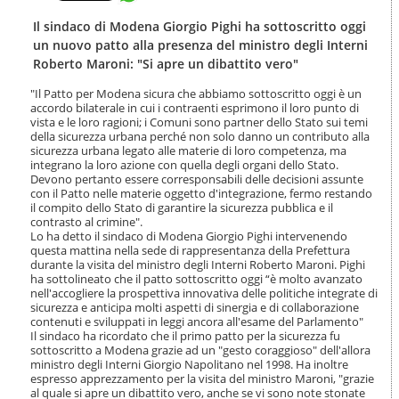
t
l
e
a
Il sindaco di Modena Giorgio Pighi ha sottoscritto oggi
n
n
un nuovo patto alla presenza del ministro degli Interni
u
a
Roberto Maroni: "Si apre un dibattito vero"
t
v
i
i
"Il Patto per Modena sicura che abbiamo sottoscritto oggi è un
.
g
accordo bilaterale in cui i contraenti esprimono il loro punto di
|
vista e le loro ragioni; i Comuni sono partner dello Stato sui temi
a
S
della sicurezza urbana perché non solo danno un contributo alla
z
a
sicurezza urbana legato alle materie di loro competenza, ma
i
integrano la loro azione con quella degli organi dello Stato.
l
o
Devono pertanto essere corresponsabili delle decisioni assunte
t
n
con il Patto nelle materie oggetto d'integrazione, fermo restando
a
e
il compito dello Stato di garantire la sicurezza pubblica e il
a
contrasto al crimine".
l
Lo ha detto il sindaco di Modena Giorgio Pighi intervenendo
l
questa mattina nella sede di rappresentanza della Prefettura
a
durante la visita del ministro degli Interni Roberto Maroni. Pighi
n
ha sottolineato che il patto sottoscritto oggi “è molto avanzato
nell'accogliere la prospettiva innovativa delle politiche integrate di
a
sicurezza e anticipa molti aspetti di sinergia e di collaborazione
v
contenuti e sviluppati in leggi ancora all'esame del Parlamento"
i
Il sindaco ha ricordato che il primo patto per la sicurezza fu
g
sottoscritto a Modena grazie ad un "gesto coraggioso" dell'allora
a
ministro degli Interni Giorgio Napolitano nel 1998. Ha inoltre
z
espresso apprezzamento per la visita del ministro Maroni, "grazie
i
al quale si apre un dibattito vero, anche se vi sono note stonate