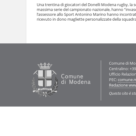
l
Una trentina di giocatori del Donelli Modena rugby, 
u
a
massima serie del campionato nazionale, hanno “invaso”
t
n
l’assessore allo Sport Antonino Marino hanno incontrato 
i
ricevuto in dono magliette personalizzate della squadra 
a
.
v
|
Azioni
i
S
sul
g
documento
a
a
l
z
t
i
a
o
a
Contatti
Comune di Mode
n
l
Centralino: +3
e
l
Ufficio Relazio
a
PEC:
comune.m
n
Redazione ww
a
v
Questo sito è st
i
g
a
z
i
o
n