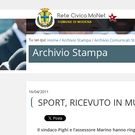
S
a
l
t
a
a
i
Tu sei qui:
Home
/
Archivio Stampa
/
Archivio Comunicati 
c
o
Archivio Stampa
n
t
e
n
S
u
a
t
l
i
t
.
a
16/04/2011
|
a
SPORT, RICEVUTO IN M
S
i
a
c
l
o
t
n
a
t
a
e
Il sindaco Pighi e l'assessore Marino hanno rin
l
n