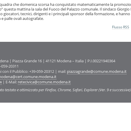
la squadra che domenica scorsa ha conquistato matematicamente la promozio
 questa mattina la sala del Fuoco del Palazzo comunale. Il sindaco Giorgio 
giocatori, tecnici, dirigenti e i principali sponsor della formazione, e hanno
e palle ovali autografate.
Flusso RSS
na | Piazza Grande 16 | 41121 Modena – Italia | P.I.00221940364
9-059-20311
ni con il Pubblico: +39-059-20312 | mail:
piazzagrande@comune.modena.it
odena@cert.comune.modena.it
w
| E-Mail:
retecivica@comune.modena.it
ato testato e ottimizzato per Firefox, Chrome, Safari, Explorer (Ver. 9 e successive)