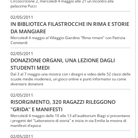
Circoscrizione 2, mercoledì 4 maggio alle 21 un incontro alla
l
e
palazzina Pucci
a
n
n
u
02/05/2011
a
t
IN BIBLIOTECA FILASTROCCHE IN RIMA E STORIE
v
i
DA MANGIARE
i
.
g
Mercoledì 4 maggio al Villaggio Giardino "Rima rimani" con Patrizia
|
a
Comitardi
S
z
a
i
02/05/2011
l
o
DONAZIONE ORGANI, UNA LEZIONE DAGLI
t
n
a
STUDENTI MEDI
e
a
Dal 3 al 7 maggio una mostra con i disegni e video delle 52 classi delle
l
scuole medie modenesi, un gioco online e punti informativi su come
l
diventare donatore
a
n
02/05/2011
a
RISORGIMENTO, 320 RAGAZZI RILEGGONO
v
"GRIDA" E MANIFESTI
i
Mercoledì 4 maggio dalle 10 alle 13 all'auditorium Biagi si presentano
g
i progetti del "Laboratorio di storia" e inizia in via Emilia la mostra di
a
manifesti d'epoca
z
i
02/05/2011