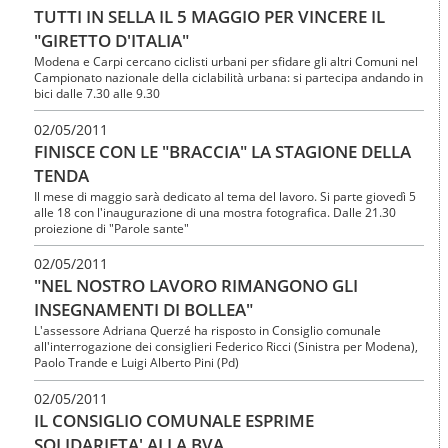
o
TUTTI IN SELLA IL 5 MAGGIO PER VINCERE IL
n
e
"GIRETTO D'ITALIA"
Modena e Carpi cercano ciclisti urbani per sfidare gli altri Comuni nel
Campionato nazionale della ciclabilità urbana: si partecipa andando in
bici dalle 7.30 alle 9.30
02/05/2011
FINISCE CON LE "BRACCIA" LA STAGIONE DELLA
TENDA
Il mese di maggio sarà dedicato al tema del lavoro. Si parte giovedì 5
alle 18 con l'inaugurazione di una mostra fotografica. Dalle 21.30
proiezione di "Parole sante"
02/05/2011
"NEL NOSTRO LAVORO RIMANGONO GLI
INSEGNAMENTI DI BOLLEA"
L'assessore Adriana Querzé ha risposto in Consiglio comunale
all'interrogazione dei consiglieri Federico Ricci (Sinistra per Modena),
Paolo Trande e Luigi Alberto Pini (Pd)
02/05/2011
IL CONSIGLIO COMUNALE ESPRIME
SOLIDARIETA' ALLA BVA