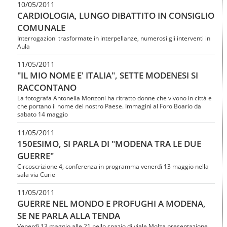
10/05/2011
CARDIOLOGIA, LUNGO DIBATTITO IN CONSIGLIO
COMUNALE
Interrogazioni trasformate in interpellanze, numerosi gli interventi in
Aula
11/05/2011
"IL MIO NOME E' ITALIA", SETTE MODENESI SI
RACCONTANO
La fotografa Antonella Monzoni ha ritratto donne che vivono in città e
che portano il nome del nostro Paese. Immagini al Foro Boario da
sabato 14 maggio
11/05/2011
150ESIMO, SI PARLA DI "MODENA TRA LE DUE
GUERRE"
Circoscrizione 4, conferenza in programma venerdì 13 maggio nella
sala via Curie
11/05/2011
GUERRE NEL MONDO E PROFUGHI A MODENA,
SE NE PARLA ALLA TENDA
Venerdì 13 maggio alle 21 nello spazio di viale Molza presentazione