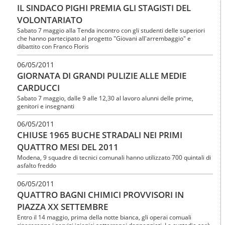
IL SINDACO PIGHI PREMIA GLI STAGISTI DEL
VOLONTARIATO
Sabato 7 maggio alla Tenda incontro con gli studenti delle superiori
che hanno partecipato al progetto "Giovani all'arrembaggio" e
dibattito con Franco Floris
06/05/2011
GIORNATA DI GRANDI PULIZIE ALLE MEDIE
CARDUCCI
Sabato 7 maggio, dalle 9 alle 12,30 al lavoro alunni delle prime,
genitori e insegnanti
06/05/2011
CHIUSE 1965 BUCHE STRADALI NEI PRIMI
QUATTRO MESI DEL 2011
Modena, 9 squadre di tecnici comunali hanno utilizzato 700 quintali di
asfalto freddo
06/05/2011
QUATTRO BAGNI CHIMICI PROVVISORI IN
PIAZZA XX SETTEMBRE
Entro il 14 maggio, prima della notte bianca, gli operai comuali
ripareranno i servizi igienici sotterranei danneggiati. La custodia sarà