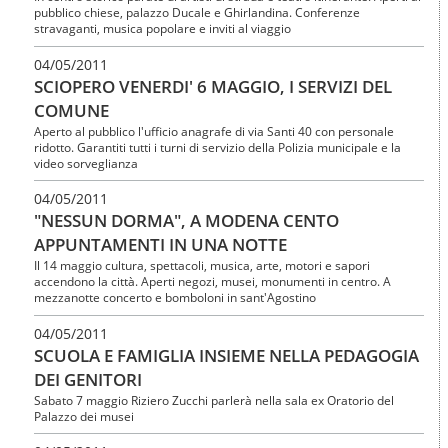
pubblico chiese, palazzo Ducale e Ghirlandina. Conferenze
stravaganti, musica popolare e inviti al viaggio
04/05/2011
SCIOPERO VENERDI' 6 MAGGIO, I SERVIZI DEL
COMUNE
Aperto al pubblico l'ufficio anagrafe di via Santi 40 con personale
ridotto. Garantiti tutti i turni di servizio della Polizia municipale e la
video sorveglianza
04/05/2011
"NESSUN DORMA", A MODENA CENTO
APPUNTAMENTI IN UNA NOTTE
Il 14 maggio cultura, spettacoli, musica, arte, motori e sapori
accendono la città. Aperti negozi, musei, monumenti in centro. A
mezzanotte concerto e bomboloni in sant'Agostino
04/05/2011
SCUOLA E FAMIGLIA INSIEME NELLA PEDAGOGIA
DEI GENITORI
Sabato 7 maggio Riziero Zucchi parlerà nella sala ex Oratorio del
Palazzo dei musei