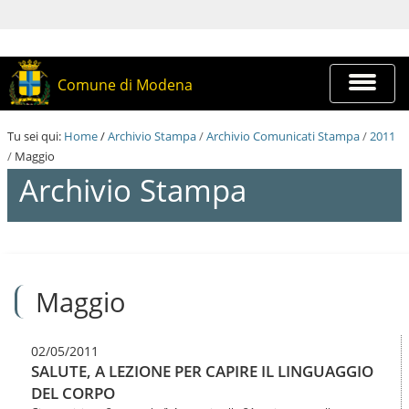
S
a
l
t
a
Espandi
Comune di Modena
a
barra
i
di
c
navigazi
Tu sei qui:
Home
/
Archivio Stampa
/
Archivio Comunicati Stampa
/
2011
o
/
Maggio
n
t
Archivio Stampa
e
n
u
t
S
i
a
.
l
|
Maggio
t
S
a
a
a
l
i
02/05/2011
t
c
SALUTE, A LEZIONE PER CAPIRE IL LINGUAGGIO
a
o
a
DEL CORPO
n
l
t