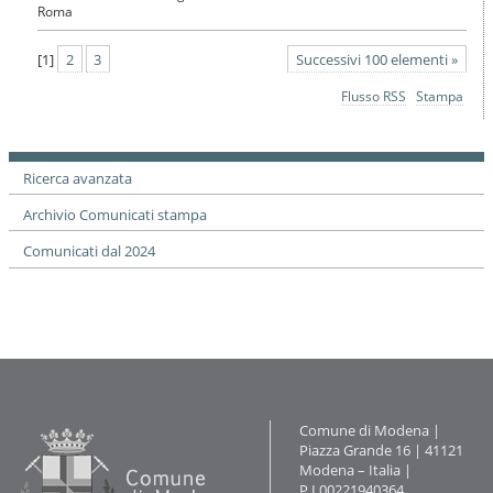
Roma
[
1
]
2
3
Successivi 100 elementi »
Azioni
Flusso RSS
Stampa
sul
documento
Ricerca avanzata
Archivio Comunicati stampa
Comunicati dal 2024
Contatti
Comune di Modena |
Piazza Grande 16 | 41121
Modena – Italia |
P.I.00221940364