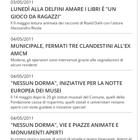
03/05/2011
LUNEDÌ ALLA DELFINI AMARE I LIBRI È "UN
GIOCO DA RAGAZZI"
Il 9 maggio lettura animata dei racconti di Roald Dahl con l'attore
Alessandro Rivola
04/05/2011
MUNICIPALE, FERMATI TRE CLANDESTINI ALL'EX
AMCM
Modena, gli operatori sono intervenuti grazie alle segnalazioni di
alcuni residenti
04/05/2011
"NESSUN DORMA", INIZIATIVE PER LA NOTTE
EUROPEA DEI MUSEI
Il 14 maggio dopo le 20 gli istituti museali del Comune, quelli della
Fondazione cassa di risparmio, quelli statali e universitari restano
aperti con visite guidate e iniziative speciali
04/05/2011
"NESSUN DORMA", VIE E PIAZZE ANIMATE E
MONUMENTI APERTI
In centro storico parate di artisti di strada e teatro itinerante. Aperti al