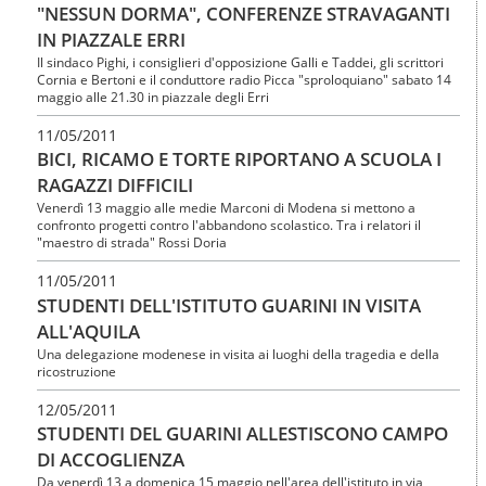
"NESSUN DORMA", CONFERENZE STRAVAGANTI
IN PIAZZALE ERRI
Il sindaco Pighi, i consiglieri d'opposizione Galli e Taddei, gli scrittori
Cornia e Bertoni e il conduttore radio Picca "sproloquiano" sabato 14
maggio alle 21.30 in piazzale degli Erri
11/05/2011
BICI, RICAMO E TORTE RIPORTANO A SCUOLA I
RAGAZZI DIFFICILI
Venerdì 13 maggio alle medie Marconi di Modena si mettono a
confronto progetti contro l'abbandono scolastico. Tra i relatori il
"maestro di strada" Rossi Doria
11/05/2011
STUDENTI DELL'ISTITUTO GUARINI IN VISITA
ALL'AQUILA
Una delegazione modenese in visita ai luoghi della tragedia e della
ricostruzione
12/05/2011
STUDENTI DEL GUARINI ALLESTISCONO CAMPO
DI ACCOGLIENZA
Da venerdì 13 a domenica 15 maggio nell'area dell'istituto in via