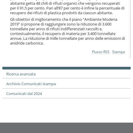
o
abitante getta 48 chili di rifiuti organici che vengono recuperati
n
per il 91,5 per cento. Pari all’87 per cento è infine la percentuale di
recupero dei rifiuti di plastica prodotti da ciascun abitante.
e
Gli obiettivi di miglioramento che il piano “Ambiente Modena
2019” si propone di raggiungere sono la riduzione di 3.600
tonnellate per anno di rifiuti indifferenziati raccolti e,
contestualmente, il recupero di materia per 3.400 tonnellate
annue. La riduzione di mille tonnellate per anno delle emissioni di
anidride carbonica.
Azioni
Flusso RSS
Stampa
sul
documento
Ricerca avanzata
Archivio Comunicati stampa
Comunicati dal 2024