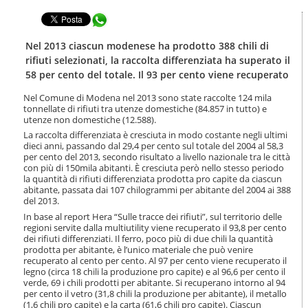
t
l
e
Condividi in WhatsApp
a
n
n
u
a
Nel 2013 ciascun modenese ha prodotto 388 chili di
t
v
rifiuti selezionati, la raccolta differenziata ha superato il
i
i
58 per cento del totale. Il 93 per cento viene recuperato
.
g
|
a
Nel Comune di Modena nel 2013 sono state raccolte 124 mila
S
z
tonnellate di rifiuti tra utenze domestiche (84.857 in tutto) e
a
i
utenze non domestiche (12.588).
l
o
La raccolta differenziata è cresciuta in modo costante negli ultimi
t
n
dieci anni, passando dal 29,4 per cento sul totale del 2004 al 58,3
a
e
per cento del 2013, secondo risultato a livello nazionale tra le città
a
con più di 150mila abitanti. È cresciuta però nello stesso periodo
l
la quantità di rifiuti differenziata prodotta pro capite da ciascun
l
abitante, passata dai 107 chilogrammi per abitante del 2004 ai 388
del 2013.
a
n
In base al report Hera “Sulle tracce dei rifiuti”, sul territorio delle
a
regioni servite dalla multiutility viene recuperato il 93,8 per cento
dei rifiuti differenziati. Il ferro, poco più di due chili la quantità
v
prodotta per abitante, è l’unico materiale che può venire
i
recuperato al cento per cento. Al 97 per cento viene recuperato il
g
legno (circa 18 chili la produzione pro capite) e al 96,6 per cento il
a
verde, 69 i chili prodotti per abitante. Si recuperano intorno al 94
z
per cento il vetro (31,8 chili la produzione per abitante), il metallo
i
(1,6 chili pro capite) e la carta (61,6 chili pro capite). Ciascun