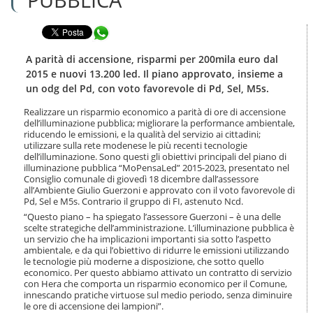
n
l
t
a
e
Condividi in WhatsApp
n
n
a
u
v
A parità di accensione, risparmi per 200mila euro dal
t
i
2015 e nuovi 13.200 led. Il piano approvato, insieme a
i
g
un odg del Pd, con voto favorevole di Pd, Sel, M5s.
.
a
|
z
Realizzare un risparmio economico a parità di ore di accensione
S
i
dell’illuminazione pubblica; migliorare la performance ambientale,
a
o
riducendo le emissioni, e la qualità del servizio ai cittadini;
l
utilizzare sulla rete modenese le più recenti tecnologie
n
t
dell’illuminazione. Sono questi gli obiettivi principali del piano di
e
a
illuminazione pubblica “MoPensaLed” 2015-2023, presentato nel
Consiglio comunale di giovedì 18 dicembre dall’assessore
a
all’Ambiente Giulio Guerzoni e approvato con il voto favorevole di
l
Pd, Sel e M5s. Contrario il gruppo di FI, astenuto Ncd.
l
“Questo piano – ha spiegato l’assessore Guerzoni – è una delle
a
scelte strategiche dell’amministrazione. L’illuminazione pubblica è
n
un servizio che ha implicazioni importanti sia sotto l’aspetto
a
ambientale, e da qui l’obiettivo di ridurre le emissioni utilizzando
v
le tecnologie più moderne a disposizione, che sotto quello
i
economico. Per questo abbiamo attivato un contratto di servizio
g
con Hera che comporta un risparmio economico per il Comune,
a
innescando pratiche virtuose sul medio periodo, senza diminuire
z
le ore di accensione dei lampioni”.