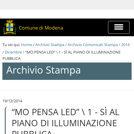
S
a
l
t
a
Espandi
Comune di Modena
a
barra
i
di
c
navigazi
Tu sei qui:
Home
/
Archivio Stampa
/
Archivio Comunicati Stampa
/
2014
o
n
/
Dicembre
/
“MO PENSA LED” \ 1 - SÌ AL PIANO DI ILLUMINAZIONE
t
PUBBLICA
e
Archivio Stampa
n
u
t
i
S
.
a
|
l
S
19/12/2014
t
a
“MO PENSA LED” \ 1 - SÌ AL
a
l
a
t
i
PIANO DI ILLUMINAZIONE
a
c
a
o
PUBBLICA
l