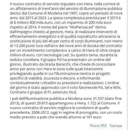
i
Il nuovo contratto di servizio stipulato con Hera, nella cornice di
o
un affidamento di trent’anni del servizio di illuminazione pubblica
n
deciso dal Comune di Modena nel 1997, copre un periodo di nove
anni, dal 2015 al 2023. La spesa complessiva prevista per il 2015 è
e
di 6 milioni 400 mila euro, con un risparmio di 200 mila euro
rispetto al 2014. Il nome del piano “MoPensaLed” deriva
dall’impegno chiesto al gestore, Hera, di realizzare interventi di
efficientamento energetico e di qualità soprattutto attraverso la
sostituzione di più del 40 per cento di corpi illuminanti, non meno
di 13.200 punti luce nell’arco dei nove anni di durata del contratto
per un investimento complessivo a carico di Hera di oltre cinque
milioni di euro, con tecnologia Led. Su questo tema, durante la
seduta consiliare, il gruppo Pd ha presentato un ordine del
giorno, illustrato da Grazia Baracchi, che chiede di concordare
anno per anno con Hera le zone sulle quali intervenire
privilegiando quelle in cui l’illuminazione rientra in progetti
specifici di viabilità, sicurezza e decoro, e informando
contestualmente i cittadini su previsioni e realizzazioni. L’ordine
del giorno è stato approvato con il voto favorevole Pd, Sel e M5s.
Contrario il gruppo di FI, astenuto Ncd.
I pali dell’illuminazione pubblica a Modena sono 31.537 (dato fine
2013), di questi 29.815 appartengono a Hera, 1.722 al Comune. Il
nuovo contratto di servizio migliora le condizioni di quello
precedente, 2008-2012, oggi in regime di prorogatio, con un costo
medio previsto a palo che scende attorno ai 161 euro.
Azioni
Flusso RSS
Stampa