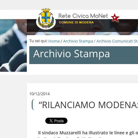
S
a
l
t
a
a
i
Tu sei qui:
Home
/
Archivio Stampa
/
Archivio Comunicati 
c
o
Archivio Stampa
n
t
e
n
S
u
a
t
l
i
t
.
a
10/12/2014
|
a
“RILANCIAMO MODENA: 8
S
i
a
c
l
o
t
n
a
t
a
e
Il sindaco Muzzarelli ha illustrato le linee e gl
l
n