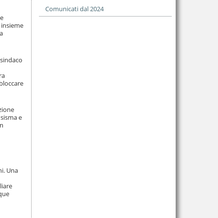
Comunicati dal 2024
 e
o insieme
na
 sindaco
ra
bloccare
nzione
l sisma e
on
ni. Una
liare
nque