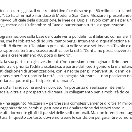
a in carreggiata. Il nostro obiettivo è realizzarne per 80 milioni in tre anni
circi”. Lo ha affermato il sindaco di Modena Gian Carlo Muzzarelli presentand
ll’avvio ufficiale della discussione, le linee del Dup al Tavolo comunale per u
 oggi, mercoledì 10 dicembre. Al Tavolo partecipano tutte le organizzazioni
ogrammazione sulla base del quale verrà poi definito il bilancio comunale, il
che ha l’obiettivo di ridurre i tempi per gli interventi di riqualificazione e
edì 18 dicembre (“l’abbiamo presentata nelle scorse settimane al Tavolo e o
 rappresenterà una scossa positiva per la città: “Contiamo possa davvero s
ibuire a creare almeno 400 posti di lavoro”.
cia la sua parte con gli investimenti (“non possiamo immaginare di rimanere
do tra le priorità l’edilizia scolastica, a partire dal liceo Sigonio, e la manute
ati dagli oneri di urbanizzazione, con le risorse per gli interventi sui danni de
e serve per fare ripartire la città – ha spiegato Muzzarelli – non possiamo n
ciare a quote di partecipazioni azionarie”.
 città, il sindaco ha anche ricordato l’importanza di realizzare interventi
radale, oltre alla prospettiva di creare un collegamento per la mobilità dolce
e – ha aggiunto Muzzarelli – perché sarà complessivamente di oltre 14 milio
di riorganizzazione, cambi di gestione e razionalizzazione dei servizi sono in
lteriormente gli affitti passivi delle sedi comunali. Ma non intendiamo tag
lla cultura. In questo contesto dovremo creare le condizioni per garantire comu