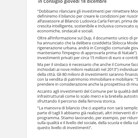
in Consiglio giovedì 18 dicembre
l
u
a
t
“Dobbiamo rilanciare gli investimenti per rimettere Moden
n
definiremo il bilancio per creare le condizioni per rius
i
a
all’assessore al Bilancio Ludovica Carla Ferrari, prima de
.
v
crescita intelligente, sostenibile e inclusiva convocato
|
economiche, sindacali e sociali.
i
S
g
Oltre all’informazione sul Dup, il documento unico di pr
a
a
ha annunciato che la delibera cosiddetta Sblocca Modena, 
l
rigenerazione urbana, andrà in Consiglio comunale giov
z
t
manteniamo l’impegno di approvarla prima di Natale”) e
i
a
investimenti privati per circa 15 milioni di euro e contr
o
a
n
Ma per il sindaco è necessario che anche il Comune fac
l
inchiodati ai nove milioni realizzati nel 2013”) individuan
e
l
della città. Gli 80 milioni di investimenti saranno finanzi
a
con la vendita di patrimonio immobiliare e mobiliare: “S
n
prendere in considerazione anche la prospettiva di rinun
a
Accanto agli investimenti del Comune per la qualità della
v
infrastrutturali come lo scalo merci e la bretella autost
i
sfruttando il percorso della ferrovia storica.
g
“La manovra di bilancio che ci aspetta non sarà semplic
a
parte di tagli li abbiamo già realizzati, altri interventi 
z
programma. Stiamo lavorando, per esempio, per ridurre u
i
sulla qualità e il livello del sociale, della scuola e de
o
questo livello di investimenti”.
n