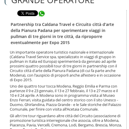
n
l
t
a
e
Condividi in WhatsApp
n
n
a
u
v
Partnership tra Caldana Travel e Circuito città d’arte
t
i
della Pianura Padana per sperimentare viaggi in
i
g
pullman di tre giorni in tre città, da riproporre
.
a
eventualmente per Expo 2015
|
z
S
i
Un importante operatore turistico nazionale e internazionale
a
o
(Caldana Travel Service spa, specializzato in viaggi di gruppo in
l
n
pullman in Italia ed Europa) sperimenterà da gennaio ad aprile
t
e
prossimi quattro possibili tour di tre giorni in partnership con il
a
Circuito città d'arte della Pianura Padana (di cui fa parte anche
a
Modena), con l’auspicio di proporli anche all’estero e in occasione
l
di Expo 2015.
l
Uno dei quattro tour tocca Modena, Reggio Emilia e Parma con
a
partenze il 9 e 23 gennaio, il 13 e 27 febbraio, il 13 e 27 marzo e il
n
10 e il 24 aprile. A Modena sono in programma visita al Museo
Enzo Ferrari, visita guidata del centro storico con il sito Unesco -
a
Duomo, Ghirlandina, Piazza Grande - e le Sale storiche del Palazzo
v
Comunale, per finire con visita all’Acetaia Comunale.
i
g
Gli altri tre tour riguardano altre città del Circuito (associazione di
promozione turistica interregionale che associa, oltre a Modena,
a
Piacenza, Pavia, Vercelli, Cremona, Lodi, Bergamo, Brescia, Monza,
z