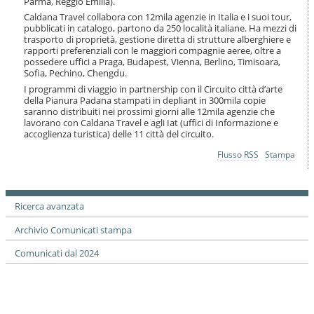
Parma, Reggio Emilia).
i
Caldana Travel collabora con 12mila agenzie in Italia e i suoi tour,
o
pubblicati in catalogo, partono da 250 località italiane. Ha mezzi di
n
trasporto di proprietà, gestione diretta di strutture alberghiere e
e
rapporti preferenziali con le maggiori compagnie aeree, oltre a
possedere uffici a Praga, Budapest, Vienna, Berlino, Timisoara,
Sofia, Pechino, Chengdu.
I programmi di viaggio in partnership con il Circuito città d’arte
della Pianura Padana stampati in depliant in 300mila copie
saranno distribuiti nei prossimi giorni alle 12mila agenzie che
lavorano con Caldana Travel e agli Iat (uffici di Informazione e
accoglienza turistica) delle 11 città del circuito.
Azioni
Flusso RSS
Stampa
sul
documento
Ricerca avanzata
Archivio Comunicati stampa
Comunicati dal 2024