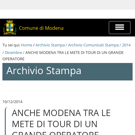
S
a
l
t
a
Espandi
Comune di Modena
a
barra
i
di
c
navigazi
Tu sei qui:
Home
/
Archivio Stampa
/
Archivio Comunicati Stampa
/
2014
o
n
/
Dicembre
/
ANCHE MODENA TRA LE METE DI TOUR DI UN GRANDE
t
OPERATORE
e
Archivio Stampa
n
u
t
i
S
.
a
|
l
S
10/12/2014
t
a
ANCHE MODENA TRA LE
a
l
a
t
i
METE DI TOUR DI UN
a
c
a
o
GRANDE OPERATORE
l