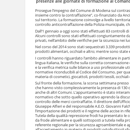
presenze alle giornate di formazione al Coman
l
u
a
t
Prosegue l’impegno del Comune di Modena sul contrast
n
insieme contro la contraffazione”, co-finanziato da Anci 
i
a
sul territorio. La formazione coinvolge a livello territori
.
v
controllo anticontraffazione della Polizia municipale, ch
|
i
Dall’1 gennaio a oggi sono stati effettuati 83 controlli d
S
g
Alcuni controlli sono stati effettuati congiuntamente da 
a
a
privati, nell’ambito delle verifiche per la sicurezza nei lu
l
z
Nel corso del 2014 sono stati sequestrati 3.339 prodotti di
t
i
prodotti alimentari, occhiali e altro; mentre sono state 
a
o
a
I controlli hanno riguardato l’ambito alimentare in part
n
lingua italiana, le verifiche sulla corretta conservazion
l
e
e la verifica metrica sulle bilance a uso professionale u
l
normative riconducibili al Codice del Consumo, per quan
a
materia di cosmetici, giocattoli, prodotti tessili, occhiali 
n
Sul fronte della formazione, la scorsa settimana presso 
a
che hanno visto complessivamente la presenza di 130 ope
v
anche di altri Comuni. L’appuntamento è stato interament
i
normativo che sotto quello operativo aprendo la discuss
g
controllo delle merci contraffatte. Il direttore dell’Uf
a
Giuseppe Alfieri e del responsabile A.E.O. Giovanni Falch
z
l’importazione dei prodotti e il regime delle accise in ri
i
Tutela della qualità repressione frodi ha presentato le
o
da frode alimentare e quelli sottoposti a tutela nella pr
referente regionale per la sicurezza agroambientale e ag
n
all’accertamento in materia di prodotti ortofrutticoli sfu