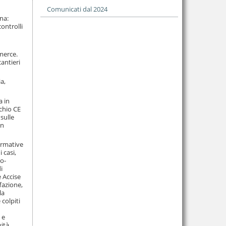
Comunicati dal 2024
na:
ontrolli
 merce.
cantieri
ia,
a in
rchio CE
sulle
in
ormative
 casi,
vo-
i
e Accise
fazione,
la
colpiti
 e
vità