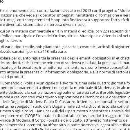
do
o al fenomeno della contraffazione avviato nel 2013 con il progetto “Mode
nazionale, che vede gli operatori impegnati nell’attività di formazione e nei c
ale tutti gli enti competenti ed è appunto finalizzata a supportare l’attività di
e è diventata sistematica e interessa diversi nuclei.
i cui 69 in materia commerciale e 14 in materia di edilizia, con 22 sequestri di
Polizia municipale e Forze dell’Ordine, altri da Municipale e Azienda Usl nei 
oghi di lavoro.
 vario tipo: tessile, abbigliamento, giocattoli, cosmetici, articoli di bigiotter
elevate sanzioni per circa 113 mila euro.
icolare per quanto riguarda la presenza degli elementi obbligatori in etichett
e dei prodotti, cioè il termine minimo di scadenza e la data, la presenza di ma
tilizzate per la pesature. In ambito non alimentare, si sono invece concentrati 
to attiene la presenza di informazioni obbligatorie, e alle norme di settore 
e altri prodotti.
il Comando di Polizia Municipale si è svolta l’ultima delle quattro giornate f
ratori appartenenti a diversi nuclei della municipale di Modena e, in alcuni
e dedicato alla contraffazione agroalimentare sia sotto il profilo legislati
ione a casi concreti che trovano applicazione nell’ambito delle operazioni d
ficio delle Dogane di Modena Paolo Di Costanzo, insieme al responsabile settor
etta, ha spiegato il ruolo della Dogana nelle attività di contrasto alla contraf
ferimento agli alcolici. Gianluca Giuli del Dipartimento ispettorato Centrale del
 competenze dell’ICQRF in materia di contraffazione, i prodotti maggiormente 
ovincia di Modena. Il Corpo Forestale dello Stato, attraverso l’intervento del
roalimentare Piacentini, ha affrontato la parte normativa legata alla verifica
si, le competenza della Polizia municipale e i controlli su area pubblica e atti