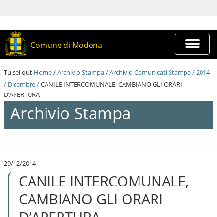
S
a
l
t
a
Espandi
Comune di Modena
a
barra
i
di
c
navigazi
Tu sei qui:
Home
/
Archivio Stampa
/
Archivio Comunicati Stampa
/
2014
o
n
/
Dicembre
/
CANILE INTERCOMUNALE, CAMBIANO GLI ORARI
t
D’APERTURA
e
Archivio Stampa
n
u
t
i
S
.
a
|
l
S
29/12/2014
t
a
CANILE INTERCOMUNALE,
a
l
a
t
i
CAMBIANO GLI ORARI
a
c
a
o
D’APERTURA
l