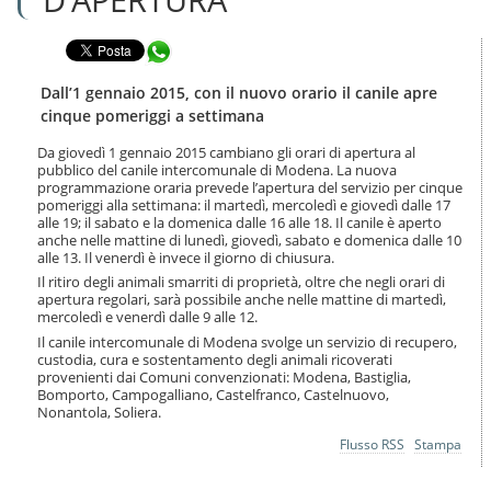
n
l
t
a
e
Condividi in WhatsApp
n
n
a
u
v
Dall’1 gennaio 2015, con il nuovo orario il canile apre
t
i
cinque pomeriggi a settimana
i
g
.
a
Da giovedì 1 gennaio 2015 cambiano gli orari di apertura al
|
pubblico del canile intercomunale di Modena. La nuova
z
S
programmazione oraria prevede l’apertura del servizio per cinque
i
a
pomeriggi alla settimana: il martedì, mercoledì e giovedì dalle 17
o
alle 19; il sabato e la domenica dalle 16 alle 18. Il canile è aperto
l
n
anche nelle mattine di lunedì, giovedì, sabato e domenica dalle 10
t
e
alle 13. Il venerdì è invece il giorno di chiusura.
a
Il ritiro degli animali smarriti di proprietà, oltre che negli orari di
a
apertura regolari, sarà possibile anche nelle mattine di martedì,
l
mercoledì e venerdì dalle 9 alle 12.
l
a
Il canile intercomunale di Modena svolge un servizio di recupero,
custodia, cura e sostentamento degli animali ricoverati
n
provenienti dai Comuni convenzionati: Modena, Bastiglia,
a
Bomporto, Campogalliano, Castelfranco, Castelnuovo,
v
Nonantola, Soliera.
i
g
Azioni
Flusso RSS
Stampa
a
sul
documento
z