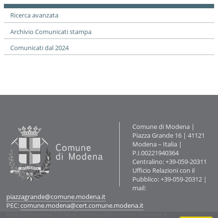
i
o
Ricerca avanzata
n
e
Archivio Comunicati stampa
Comunicati dal 2024
Contatti
Comune di Modena |
Piazza Grande 16 | 41121
Modena – Italia |
P.I.00221940364
Centralino: +39-059-20311
Ufficio Relazioni con il
Pubblico: +39-059-20312 |
mail:
piazzagrande@comune.modena.it
PEC:
comune.modena@cert.comune.modena.it
Redazione www
| E-Mail:
retecivica@comune.modena.it