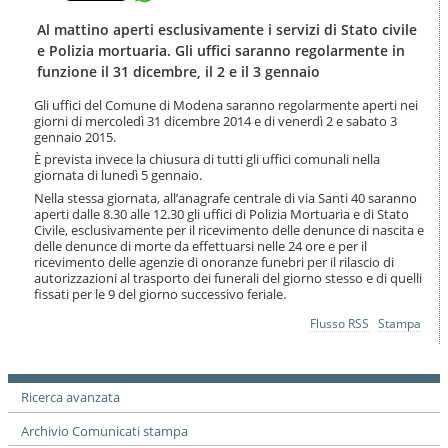
t
l
e
a
Al mattino aperti esclusivamente i servizi di Stato civile
n
n
e Polizia mortuaria. Gli uffici saranno regolarmente in
u
a
funzione il 31 dicembre, il 2 e il 3 gennaio
t
v
i
i
Gli uffici del Comune di Modena saranno regolarmente aperti nei
.
g
giorni di mercoledì 31 dicembre 2014 e di venerdì 2 e sabato 3
|
gennaio 2015.
a
S
z
È prevista invece la chiusura di tutti gli uffici comunali nella
a
i
giornata di lunedì 5 gennaio.
l
o
Nella stessa giornata, all’anagrafe centrale di via Santi 40 saranno
t
n
aperti dalle 8.30 alle 12.30 gli uffici di Polizia Mortuaria e di Stato
a
e
Civile, esclusivamente per il ricevimento delle denunce di nascita e
a
delle denunce di morte da effettuarsi nelle 24 ore e per il
l
ricevimento delle agenzie di onoranze funebri per il rilascio di
l
autorizzazioni al trasporto dei funerali del giorno stesso e di quelli
a
fissati per le 9 del giorno successivo feriale.
n
Azioni
Flusso RSS
Stampa
a
sul
v
documento
i
g
Ricerca avanzata
a
z
Archivio Comunicati stampa
i