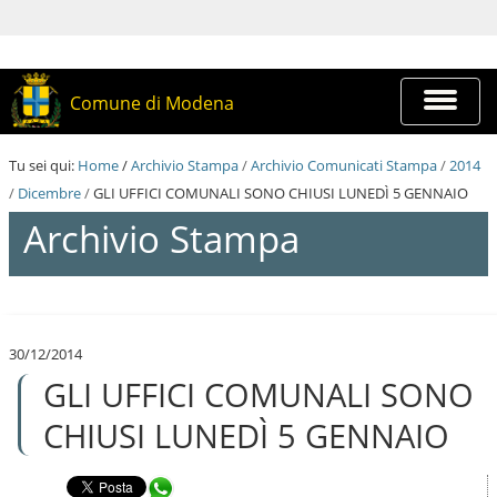
S
a
l
t
a
Espandi
Comune di Modena
a
barra
i
di
c
navigazi
Tu sei qui:
Home
/
Archivio Stampa
/
Archivio Comunicati Stampa
/
2014
o
n
/
Dicembre
/
GLI UFFICI COMUNALI SONO CHIUSI LUNEDÌ 5 GENNAIO
t
Archivio Stampa
e
n
u
t
S
i
a
.
l
|
30/12/2014
t
S
GLI UFFICI COMUNALI SONO
a
a
a
l
i
CHIUSI LUNEDÌ 5 GENNAIO
t
c
a
o
a
n
Condividi in WhatsApp
l