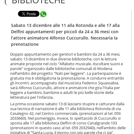
n
l
t
a
e
Condividi in WhatsApp
n
n
a
u
v
Sabato 13 dicembre alle 11 alla Rotonda e alle 17 alla
t
i
Delfini appuntamenti per piccoli da 24 a 36 mesi con
i
g
l’attore animatore Alfonso Cuccurullo. Necessaria la
.
a
prenotazione
|
z
S
i
Doppio appuntamento per genitori e bambini da 24 a 36 mesi,
a
o
sabato 13 dicembre in due diverse biblioteche, con le letture
l
n
animate proposte nel ciclo “Alfabeto musicale. Ascoltare suoni e
t
e
parole” organizzato dalle biblioteche comunali di Modena
a
nell’ambito del progetto “Nati per leggere”. La partecipazione è
a
gratuita ma è obbligatoria la prenotazione. A condurre entrambi
l
gli incontri, accompagnato dal musicista Federico Squassabia,
sarà Alfonso Cuccurullo, attore e animatore che gira l'Italia per
l
leggere a bambini, bambine e adulti le più belle storie della
a
letteratura per l'infanzia.
n
La prima occasione sabato 13 di lasciarsi stupire e catturare dalla
a
sua tecnica di narrazione è alle 11 alla biblioteca Rotonda di via
v
Casalegno 42, nel Centro commerciale, (prenotazioni al tel. 059
i
2033660). Nel pomeriggio, invece, lo spettacolo di Cuccurullo si
g
sposta alle 17 alla biblioteca Delfini di corso Canalgrande 103
a
(prenotazioni in questo caso al tel. 059 2032940), nell’ambito delle
z
iniziative di “Santa Lucia, il giorno con più parole che ci sia”.