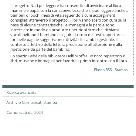
i
Il progetto Nati per leggere ha consentito di avvicinare al libro
o
mamme e papà, con la consapevolezza che si può leggere anche a
n
bambini di pochi mesi di vita seguendo alcuni accorgimenti
e
consigliati attraverso il progetto. I libri vanno scelti con cura sulla
base di alcune caratteristiche: le immagini e le parole sono
intrecciate in modo da produrre ripetizioni ritmiche, richiami
vocali invitano il bambino a seguire il ritmo del testo, aperture e
fori nelle pagine suggeriscono attività di scambio gestuale, il
contesto affettivo della lettura predispone all'attenzione e alla
ripetizione da parte del bambino.
Lo spazio Bebè della biblioteca Delfini offre un ricco repertorio di
libri, musiche e immagini per favorire il primo incontro con il libro.
Azioni
Flusso RSS
Stampa
sul
documento
Ricerca avanzata
Archivio Comunicati stampa
Comunicati dal 2024