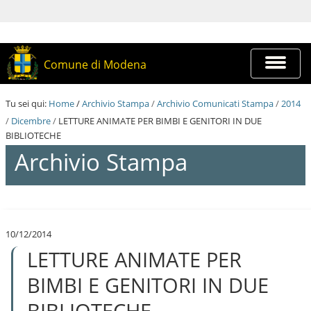
S
a
l
t
a
Espandi
Comune di Modena
a
barra
i
di
c
navigazi
Tu sei qui:
Home
/
Archivio Stampa
/
Archivio Comunicati Stampa
/
2014
o
n
/
Dicembre
/
LETTURE ANIMATE PER BIMBI E GENITORI IN DUE
t
BIBLIOTECHE
e
Archivio Stampa
n
u
t
i
S
.
a
|
l
S
10/12/2014
t
a
LETTURE ANIMATE PER
a
l
a
t
i
BIMBI E GENITORI IN DUE
a
c
a
o
BIBLIOTECHE
l