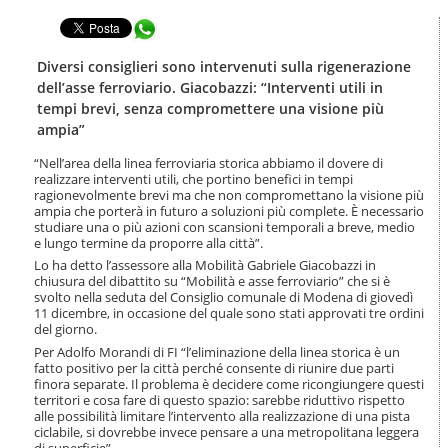
t
l
e
Condividi in WhatsApp
a
n
n
u
a
Diversi consiglieri sono intervenuti sulla rigenerazione
t
v
dell’asse ferroviario. Giacobazzi: “Interventi utili in
i
i
tempi brevi, senza compromettere una visione più
.
g
ampia”
|
a
S
z
“Nell’area della linea ferroviaria storica abbiamo il dovere di
a
i
realizzare interventi utili, che portino benefici in tempi
l
o
ragionevolmente brevi ma che non compromettano la visione più
t
n
ampia che porterà in futuro a soluzioni più complete. È necessario
a
studiare una o più azioni con scansioni temporali a breve, medio
e
a
e lungo termine da proporre alla città”.
l
Lo ha detto l’assessore alla Mobilità Gabriele Giacobazzi in
l
chiusura del dibattito su “Mobilità e asse ferroviario” che si è
a
svolto nella seduta del Consiglio comunale di Modena di giovedì
n
11 dicembre, in occasione del quale sono stati approvati tre ordini
del giorno.
a
v
Per Adolfo Morandi di FI “l’eliminazione della linea storica è un
i
fatto positivo per la città perché consente di riunire due parti
g
finora separate. Il problema è decidere come ricongiungere questi
territori e cosa fare di questo spazio: sarebbe riduttivo rispetto
a
alle possibilità limitare l’intervento alla realizzazione di una pista
z
ciclabile, si dovrebbe invece pensare a una metropolitana leggera
i
di superficie”.