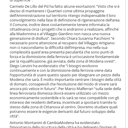
o
Carmelo De Lillo del Pd ha fatto alcune esortazioni: “Visto che si è
n
deciso di mantenere i Quartieri come ultima propaggine
e
dell’Amministrazione sul territorio ritengo indispensabile il loro
coinvolgimento nella fase di definizione di rigenerazione dell’area.
Il Comune, inoltre deve costantemente tenere informata la
cittadinanza circa i progetti che si andranno a realizzare, affinché
alla Madonnina e al Villaggio Giardino non nasca una nuova
generazione di disillusi”. Secondo Chiara Susanna Pacchioni “è
necessario porre attenzione al recupero del Villaggio Artigiano:
non ci nascondiamo la difficoltà dell’impresa, ma nella sua
complessità quest’area presenta peculiarità che sono punti di
forza e la dismissione della ferrovia è un’occasione fondamentale
per la riqualificazione, già avviata, della zona di Modena ovest”.
Diego Lenzini ha evidenziato che “i bisogni evolvono
continuamente e con la dismissione della ferrovia viene data
l’opportunità di usare questo spazio per disegnare un pezzo della
Modena che sarà. È molto importante centrare i bisogni della città
di domani, consapevoli che l’evoluzione del modo di vivere sarà
ancora più veloce in futuro”. Per Marco Malferrari “sulla sede della
linea ferroviaria dismessa dovrà essere utilizzato un mezzo
economicamente sostenibile e lo sarà se reso compatibile con gli
interessi dei residenti dell’area, incentivati a spostarsi tramite lo
stesso dalla zona di Cittanova al centro. Dovremo studiare quali
potranno essere le esigenze derivanti dal futuro sviluppo della
città”.
Antonio Montanini di CambiaModena ha evidenziato
l’importanza della ricucitura della città e ha delineato l’ipotesi di