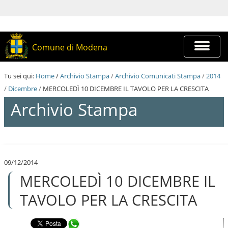
S
a
l
t
a
Espandi
Comune di Modena
a
barra
i
di
c
navigazi
Tu sei qui:
Home
/
Archivio Stampa
/
Archivio Comunicati Stampa
/
2014
o
n
/
Dicembre
/
MERCOLEDÌ 10 DICEMBRE IL TAVOLO PER LA CRESCITA
t
Archivio Stampa
e
n
u
t
S
i
a
.
l
|
09/12/2014
t
S
MERCOLEDÌ 10 DICEMBRE IL
a
a
a
l
i
TAVOLO PER LA CRESCITA
t
c
a
o
a
n
Condividi in WhatsApp
l