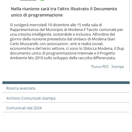
t
l
e
a
Nella riunione sarà tra l’altro illustrato il Documento
n
n
unico di programmazione
u
a
t
v
Si svolgerà mercoledì 10 dicembre alle 15 nella sala di
i
Rappresentanza del Municipio di Modena il Tavolo comunale per
i
.
una crescita intelligente, sostenibile e inclusiva. All’ordine del
g
|
giorno della riunione presieduta dal sindaco di Modena Gian
a
Carlo Muzzarelli, con associazioni , enti e realtà sociali,
S
z
economiche e del terzo settore, ci sono lo Sblocca Modena, il Dup
a
i
documento unico di programmazione triennale e il Progetto
l
o
Ambiente Mo 2019 sullo sviluppo della raccolta differenziata.
t
n
a
Azioni
Flusso RSS
Stampa
e
a
sul
documento
l
l
a
Ricerca avanzata
n
a
Archivio Comunicati stampa
v
i
Comunicati dal 2024
g
a
z
i