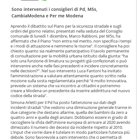
t
l
e
a
Sono intervenuti i consiglieri di Pd, M5s,
n
n
CambiaModena e Per me Modena
u
a
t
v
Aprendo il dibattito sul Piano per la sicurezza stradale e sugli
i
ordini del giorno relativi, presentati nella seduta del Consiglio
i
.
comunale di lunedì 1 dicembre, Marco Rabboni, per M5s, ha
g
|
affermato che il Piano “non entra nel merito, non specifica i tempi
a
e i modi di attuazione e nemmeno le risorse”. Il consigliere ha poi
S
z
chiesto quanto sia realmente partecipativo il tavolo permanente
a
i
di consultazione per la mobilità urbana istituito dalla giunta: “ha
l
o
solo una funzione di limatura su progetti già confezionati o può
t
n
intervenire anche nelle fasi precedenti e incidere concretamente
a
e
nelle decisioni?”. Nel suo intervento Luca Fantoni ha invitato
a
l’amministrazione a valutare attentamente quanto scritto nella
l
mozione sulla sosta regolamentata perché “è molto innovativa,
l
prevede un sistema che va incontro ai cittadini e potremmo
creare a Modena un precedente da inserire addirittura nel nuovo
a
codice della strada”.
n
a
Simona Arletti per il Pd ha posto l’attenzione sui dati degli
incidenti stradali “che vedono una diminuzione generale tranne in
v
due categorie che destano allarme, quella dei bambini da zero a
i
quattro anni e quella degli anziani. Dobbiamo essere in grado di
g
raccogliere la sfida dell’Unione europea di arrivare al 2020 avendo
a
dimezzato il numero dei decessi da incidente rispetto al 2010.
z
L’input che vorrei dare è tutelare in modo particolare l’utenza più
i
debole. Sono favorevole a ogni intervento che ci permetta di