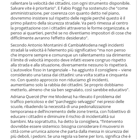
o
rallentare la velocità dei cittadini, con ogni strumento disponibile.
n
Salvare vite è prioritario”. E Fabio Poggi ha sostenuto che “come
amministrazione, per coerenza con quanto detto nel piano,
e
dovremmo insistere sul rispetto delle regole perché questo è il
primo pilastro della sicurezza stradale. Va però rimessa al centro
la progettazione con i cittadini attraverso le forme organizzate, e
penso ai quartieri, perché se no diventiamo impositori di cose che
difficilmente avranno l’effetto desiderato”.
Secondo Antonio Montanini di CambiaModena negli incidenti
stradali la velocità è l’elemento più significativo “ma non penso
che imporre sempre e comunque un rallentamento sia dirimente:
il limite di velocità imposto deve infatti essere congruo rispetto
alla strada e alla situazione, diversamente nessuno lo rispetterà.
L’autovelox fisso in tangenziale – ha aggiunto il consigliere – viene
considerato una tassa dai cittadini: una volta scatta e cinquanta
no. Con questo approccio non riduciamo gli incidenti,
aumentiamo solo la rabbia dei cittadini. Se proprio dobbiamo
metterlo, almeno che sia ben segnalato, così sarebbe educativo”.
Adriana Querzé (Per me Modena) ha rilevato il problema del
traffico pericoloso e del “parcheggio selvaggio” nei pressi delle
scuole, ribadendo la necessità di una pedonalizzazione
temporanea e dell’incremento delle zone trenta, con l’obiettivo di
educare i cittadini e diminuire il rischio di incidentalità sui
bambini. Ma soprattutto, ha detto la consigliera, “l’intervento
dovrebbe essere sistemico: bisogna considerare il muoversi in
città come un’unica azione che parta dalla messa in sicurezza dei
più deboli, i pedoni. Se una regola va bene per loro, significa che è