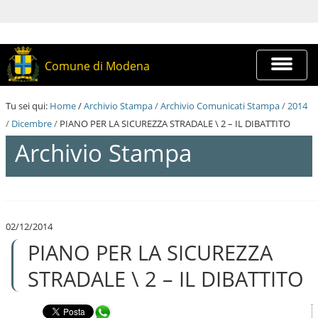
S
a
l
t
a
Espandi
Comune di Modena
a
barra
i
di
c
navigazi
Tu sei qui:
Home
/
Archivio Stampa
/
Archivio Comunicati Stampa
/
2014
o
n
/
Dicembre
/
PIANO PER LA SICUREZZA STRADALE \ 2 – IL DIBATTITO
t
Archivio Stampa
e
n
u
t
S
i
a
.
l
|
02/12/2014
t
S
PIANO PER LA SICUREZZA
a
a
a
l
i
STRADALE \ 2 – IL DIBATTITO
t
c
a
o
a
n
Condividi in WhatsApp
l