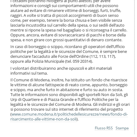
I cittadini potranno rivolgersi ai punti allestiti, per avere
i
informazioni e consigli sui comportamenti utili che possono
o
aiutare ad evitare di rimanere vittime di borseggi, furti, truffe,
n
raggiri. A volte si tratta di piccoli accorgimenti di buon senso
e
come, per esempio, tenere la borsa chiusa e ben visibile senza
lasciarla incustodita sul carrello della spesa, o sui sedili dell’auto
mentre si ripone la spesa nel bagagliaio o si riconsegna il carrello.
Oppure, ancora, evitare di sovraccaricarsi di pacchi e borse della
spesa, e non girare con grossi quantitativi di denaro contante.
In caso di borseggio o scippo, ricordano gli operatori dell’Ufficio
politiche per la legalità e le sicurezze del Comune, è sempre bene
denunciare l’accaduto alle Forze dell’Ordine (112, 113, 117),
oppure alla Polizia Municipale (tel. 059 20314).
I volontari distribuiranno anche opuscoli e altri materiali
informativi sul tema.
Il Comune di Modena, inoltre, ha istituito un fondo che risarcisce
le vittime di alcune fattispecie di reato come, appunto, borseggio
e scippo, ma anche furto in abitazione e furto su auto in sosta.
Tutte le informazioni sono disponibili agli sportelli Non da Soli, gli
Urp di Quartiere e di Piazza Grande e l’Ufficio Politiche per la
legalità e le sicurezze del Comune di Modena. Gli indirizzi e gli orari
si possono trovare sul sito internet di riferimento del progetto
(
www.comune.modena.it/politichedellesicurezze/news/fondo-di-
risarcimento-alle-vittime-non-da-soli
).
Azioni
Flusso RSS
Stampa
sul