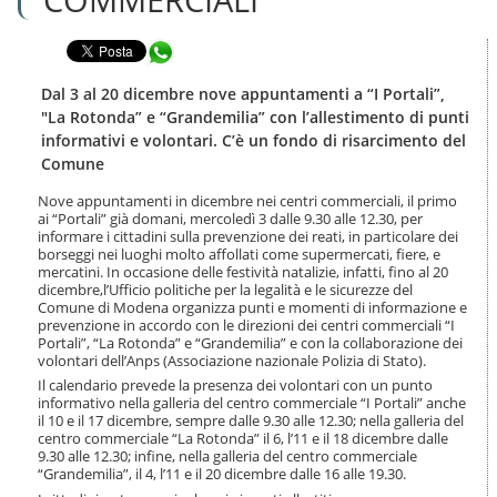
n
l
t
a
e
Condividi in WhatsApp
n
n
a
u
v
Dal 3 al 20 dicembre nove appuntamenti a “I Portali”,
t
i
"La Rotonda” e “Grandemilia” con l’allestimento di punti
i
g
informativi e volontari. C’è un fondo di risarcimento del
.
a
Comune
|
z
S
i
Nove appuntamenti in dicembre nei centri commerciali, il primo
a
o
ai “Portali” già domani, mercoledì 3 dalle 9.30 alle 12.30, per
l
n
informare i cittadini sulla prevenzione dei reati, in particolare dei
t
e
borseggi nei luoghi molto affollati come supermercati, fiere, e
a
mercatini. In occasione delle festività natalizie, infatti, fino al 20
a
dicembre,l’Ufficio politiche per la legalità e le sicurezze del
l
Comune di Modena organizza punti e momenti di informazione e
prevenzione in accordo con le direzioni dei centri commerciali “I
l
Portali”, “La Rotonda” e “Grandemilia” e con la collaborazione dei
a
volontari dell’Anps (Associazione nazionale Polizia di Stato).
n
Il calendario prevede la presenza dei volontari con un punto
a
informativo nella galleria del centro commerciale “I Portali” anche
v
il 10 e il 17 dicembre, sempre dalle 9.30 alle 12.30; nella galleria del
i
centro commerciale “La Rotonda” il 6, l’11 e il 18 dicembre dalle
g
9.30 alle 12.30; infine, nella galleria del centro commerciale
a
“Grandemilia”, il 4, l’11 e il 20 dicembre dalle 16 alle 19.30.
z