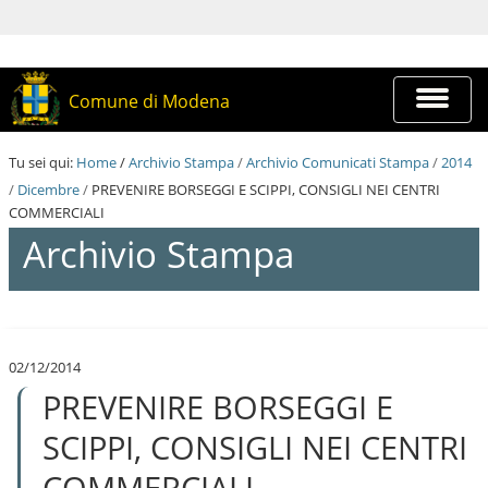
S
a
l
t
a
Espandi
Comune di Modena
a
barra
i
di
c
navigazi
Tu sei qui:
Home
/
Archivio Stampa
/
Archivio Comunicati Stampa
/
2014
o
n
/
Dicembre
/
PREVENIRE BORSEGGI E SCIPPI, CONSIGLI NEI CENTRI
t
COMMERCIALI
e
Archivio Stampa
n
u
t
i
S
.
a
|
l
S
02/12/2014
t
a
PREVENIRE BORSEGGI E
a
l
a
t
i
SCIPPI, CONSIGLI NEI CENTRI
a
c
a
o
COMMERCIALI
l