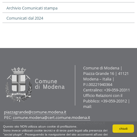
i
o
Archivio Comunicati stampa
n
Comunicati dal 2024
e
Contatti
Comune di Modena |
Piazza Grande 16 | 41121
Modena – Italia |
P.I.00221940364
Centralino: +39-059-20311
Ufficio Relazioni con il
Pubblico: +39-059-20312 |
mail:
piazzagrande@comune.modena.it
PEC:
comune.modena@cert.comune.modena.it
Redazione www
| E-Mail:
retecivica@comune.modena.it
Questo sito NON utilizza alcun cookie di profilazione.
chiudi
Questo sito è stato testato e ottimizzato per Firefox, Chrome, Safari,
Sono invece utilizzati cookie tecnici e di terze parti legati alla presenza dei
"social plugin". Proseguendo la navigazione del sito acconsenti all'uso dei
Explorer (Ver. 9 e successive).