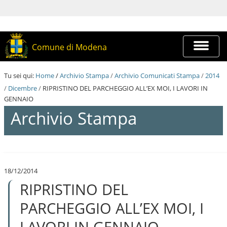
S
a
l
t
a
Espandi
Comune di Modena
a
barra
i
di
c
navigazi
Tu sei qui:
Home
/
Archivio Stampa
/
Archivio Comunicati Stampa
/
2014
o
n
/
Dicembre
/
RIPRISTINO DEL PARCHEGGIO ALL’EX MOI, I LAVORI IN
t
GENNAIO
e
Archivio Stampa
n
u
t
i
S
.
a
|
l
S
18/12/2014
t
a
RIPRISTINO DEL
a
l
a
t
i
PARCHEGGIO ALL’EX MOI, I
a
c
a
o
LAVORI IN GENNAIO
l