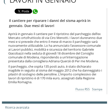
n
l
t
a
e
Condividi in WhatsApp
n
n
a
u
v
Il cantiere per riparare i danni del sisma aprirà in
t
i
gennaio. Due mesi di lavori
i
g
.
a
Aprirà in gennaio il cantiere per il ripristino del parcheggio dell’ex
|
Mercato ortofrutticolo di via Ciro Menotti. I lavori dureranno due
z
S
mesi e si prevede che entro il mese di marzo il parcheggio sarà
i
a
nuovamente utilizzabile. Lo ha annunciato l’assessore comunale
o
ai Lavori pubblici, mobilità e sicurezza del territorio Gabriele
l
n
Giacobazzi nella seduta di giovedì 18 dicembre del Consiglio
t
e
comunale di Modena, rispondendo a un’interrogazione
a
presentata dalla consigliera Adriana Querzè di Per me Modena.
a
Il parcheggio, che ospita 135 posti auto, è stato dichiarato
l
inagibile in seguito al sisma del maggio 2012 che ha danneggiato i
l
pilastri di sostegno delle pensiline. L’importo complessivo dei
a
lavori di ripristino è di 170 mila euro, assegnati dalla Regione
n
Emilia Romagna.
a
v
Azioni
Flusso RSS
Stampa
sul
i
documento
g
a
z
Ricerca avanzata