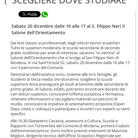
n
l
t
a
e
Condividi in WhatsApp
n
n
a
u
v
Sabato 20 dicembre dalle 10 alle 17 al S. Filippo Neri il
t
i
Salone dell’Orientamento
i
g
.
a
Dai licei classici ai professionali, dagli istituti tecnici ai paritari.
|
Tutte le superiori modenesi, le scuole secondarie di secondo
z
S
grado suddivise per aree di interesse, saranno “in vetrina” al
i
a
Salone dell’Orientamento che si svolge al San Filippo Neri di
o
Modena, in via Sant’Orsola 52, sabato 20 dicembre dalle 10 alle 17,
l
n
con il patrocinio del Comune.
t
e
a
Destinatari dell’iniziativa sono, insieme alle loro famiglie, gli
studenti di terza media che dovranno scegliere la scuola
a
superiore dove proseguire gli studi al termine delle secondarie di
l
primo grado. Al Salone, infatti, potranno incontrare docenti dei
l
vari istituti superiori, conoscere l’offerta scolastica e formativa,
a
ottenere informazioni e raccogliere materiali sui percorsi di
n
studio, conoscere le iniziative di orientamento proposte (Open
a
Days, visite o colloqui) e partecipare a incontri con esperti su temi
v
specifici.
i
Alle 10.30 Gianpietro Cavazza, assessore a Cultura, Scuola e
g
Rapporti con l’Università del Comune di Modena, porterà il saluto
a
dell’Amministrazione. Sono inoltre previsti interventi di Maurizia
z
Migliori, dirigente tecnico dell’Ufficio Scolastico Regionale per