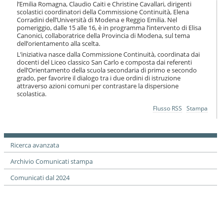
i
l’Emilia Romagna, Claudio Caiti e Christine Cavallari, dirigenti
scolastici coordinatori della Commissione Continuità, Elena
o
Corradini dell’Università di Modena e Reggio Emilia. Nel
n
pomeriggio, dalle 15 alle 16, è in programma l’intervento di Elisa
e
Canonici, collaboratrice della Provincia di Modena, sul tema
dell’orientamento alla scelta.
L’iniziativa nasce dalla Commissione Continuità, coordinata dai
docenti del Liceo classico San Carlo e composta dai referenti
dell’Orientamento della scuola secondaria di primo e secondo
grado, per favorire il dialogo tra i due ordini di istruzione
attraverso azioni comuni per contrastare la dispersione
scolastica.
Azioni
Flusso RSS
Stampa
sul
documento
Ricerca avanzata
Archivio Comunicati stampa
Comunicati dal 2024