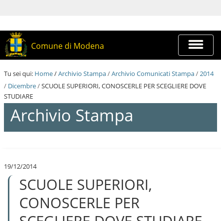
S
a
l
t
a
Espandi
Comune di Modena
a
barra
i
di
c
navigazi
Tu sei qui:
Home
/
Archivio Stampa
/
Archivio Comunicati Stampa
/
2014
o
n
/
Dicembre
/
SCUOLE SUPERIORI, CONOSCERLE PER SCEGLIERE DOVE
t
STUDIARE
e
Archivio Stampa
n
u
t
i
S
.
a
|
l
S
19/12/2014
t
a
SCUOLE SUPERIORI,
a
l
a
t
i
CONOSCERLE PER
a
c
a
o
SCEGLIERE DOVE STUDIARE
l