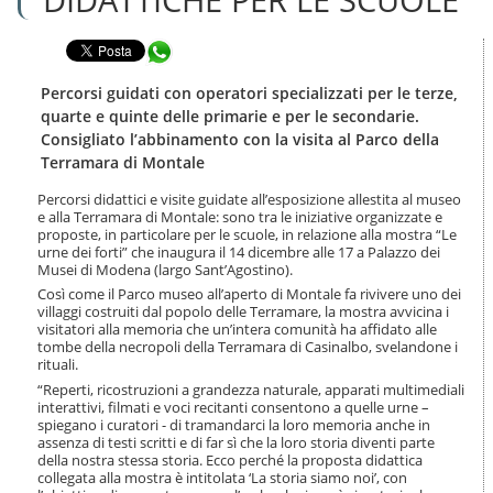
n
l
t
a
e
Condividi in WhatsApp
n
n
a
u
v
Percorsi guidati con operatori specializzati per le terze,
t
i
quarte e quinte delle primarie e per le secondarie.
i
g
Consigliato l’abbinamento con la visita al Parco della
.
a
Terramara di Montale
|
z
S
i
Percorsi didattici e visite guidate all’esposizione allestita al museo
a
o
e alla Terramara di Montale: sono tra le iniziative organizzate e
l
n
proposte, in particolare per le scuole, in relazione alla mostra “Le
t
e
urne dei forti” che inaugura il 14 dicembre alle 17 a Palazzo dei
a
Musei di Modena (largo Sant’Agostino).
a
Così come il Parco museo all’aperto di Montale fa rivivere uno dei
l
villaggi costruiti dal popolo delle Terramare, la mostra avvicina i
l
visitatori alla memoria che un’intera comunità ha affidato alle
a
tombe della necropoli della Terramara di Casinalbo, svelandone i
n
rituali.
a
“Reperti, ricostruzioni a grandezza naturale, apparati multimediali
v
interattivi, filmati e voci recitanti consentono a quelle urne –
i
spiegano i curatori - di tramandarci la loro memoria anche in
g
assenza di testi scritti e di far sì che la loro storia diventi parte
della nostra stessa storia. Ecco perché la proposta didattica
a
collegata alla mostra è intitolata ‘La storia siamo noi’, con
z