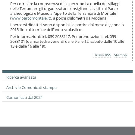
Per correlare la conoscenza delle necropoli a quella dei villaggi
delle Terramare gli organizzatori consigliano la visita al Parco
archeologico e Museo all’aperto della Terramara di Montale
(
www.parcomontale.it
), a pochi chilometri da Modena.
I percorsi didattici sono disponibili a partire dal mese di gennaio
2015 fino al termine dell’anno scolastico.
Per informazioni: tel. 059 2033117. Per prenotazioni: tel. 059
2033101 (da martedì a venerdì dalle 9 alle 12; sabato dalle 10 alle
13 e dalle 16 alle 19).
Azioni
Flusso RSS
Stampa
sul
documento
Ricerca avanzata
Archivio Comunicati stampa
Comunicati dal 2024