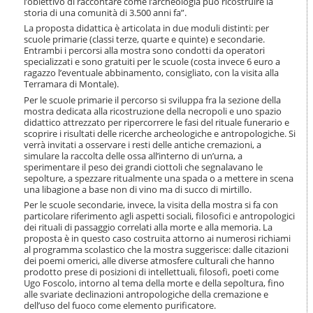
l’obiettivo di raccontare come l’archeologia può ricostruire la
i
storia di una comunità di 3.500 anni fa”.
o
La proposta didattica è articolata in due moduli distinti: per
n
scuole primarie (classi terze, quarte e quinte) e secondarie.
e
Entrambi i percorsi alla mostra sono condotti da operatori
specializzati e sono gratuiti per le scuole (costa invece 6 euro a
ragazzo l’eventuale abbinamento, consigliato, con la visita alla
Terramara di Montale).
Per le scuole primarie il percorso si sviluppa fra la sezione della
mostra dedicata alla ricostruzione della necropoli e uno spazio
didattico attrezzato per ripercorrere le fasi del rituale funerario e
scoprire i risultati delle ricerche archeologiche e antropologiche. Si
verrà invitati a osservare i resti delle antiche cremazioni, a
simulare la raccolta delle ossa all’interno di un’urna, a
sperimentare il peso dei grandi ciottoli che segnalavano le
sepolture, a spezzare ritualmente una spada o a mettere in scena
una libagione a base non di vino ma di succo di mirtillo.
Per le scuole secondarie, invece, la visita della mostra si fa con
particolare riferimento agli aspetti sociali, filosofici e antropologici
dei rituali di passaggio correlati alla morte e alla memoria. La
proposta è in questo caso costruita attorno ai numerosi richiami
al programma scolastico che la mostra suggerisce: dalle citazioni
dei poemi omerici, alle diverse atmosfere culturali che hanno
prodotto prese di posizioni di intellettuali, filosofi, poeti come
Ugo Foscolo, intorno al tema della morte e della sepoltura, fino
alle svariate declinazioni antropologiche della cremazione e
dell’uso del fuoco come elemento purificatore.