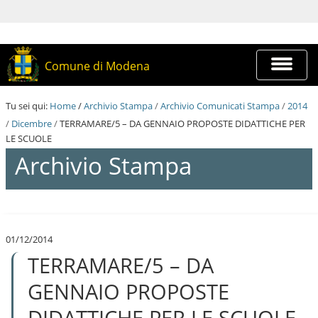
S
a
l
t
a
Espandi
Comune di Modena
a
barra
i
di
c
navigazi
Tu sei qui:
Home
/
Archivio Stampa
/
Archivio Comunicati Stampa
/
2014
o
n
/
Dicembre
/
TERRAMARE/5 – DA GENNAIO PROPOSTE DIDATTICHE PER
t
LE SCUOLE
e
Archivio Stampa
n
u
t
i
S
.
a
|
l
S
01/12/2014
t
a
TERRAMARE/5 – DA
a
l
a
t
i
GENNAIO PROPOSTE
a
c
a
o
DIDATTICHE PER LE SCUOLE
l