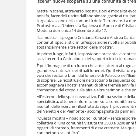
scena” nuove scoperte su una comunità di trem
l
u
a
t
Mette in scena, attraverso ricostruzioni e modalità evoca
n
anni fa, facendoli uscire dall’anonimato grazie ai risultati
i
a
l’organizzazione della comunità delle Terramare. La mostr
.
v
Protostoria all’Università Sapienza di Roma e di Cristia
|
Modena domenica 14 dicembre alle 17.
i
S
g
“La mostra – spiegano Cristiana Zanasi e Andrea Cardarell
a
a
contenuti specialistici in un’esposizione rivolta al pubb
l
sostanzialmente a tre settori della mostra”.
z
t
i
In primo luogo, infatti, l’esposizione presenta la contest
a
o
scavi recenti a Casinalbo, e del rapporto fra la terramara
a
n
È poi l’immagine di un fuoco che arde intorno al rogo ad 
l
e
grandezza naturale dei rituali funerari. Qui il visitator
l
voci che recitano brani dal funerale di Patroclo nell’Ilia
a
di scoprire. Le ricostruzioni ne tracciano la sequenza c
n
accompagnava i nostri antenati di oltre tremila anni fa n
a
cremazione del corpo sulla pira e altre cerimonie che pr
v
All’esterno dello spazio evocativo, l’ultima sezione del
i
specialistica, ottenere informazioni sulla comunità terra
g
risultati delle ricerche - illustrata da reperti provenient
a
del Veneto e del Piemonte - accompagnata da pannelli, s
z
“Questa mostra – ribadiscono i curatori - senza esporre s
i
collettiva di una comunità vissuta tra 3500 e 3200 anni f
o
oggetti di corredo, frammenti di ossa cremate. Ma quell
n
con metodo scientifico”.