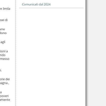
Comunicati dal 2024
re 3mila
sei di
urre
ndono
agli
ioni a
fondo
permesso
o.
ione dei
magna ,
ia
 poveri
atamente