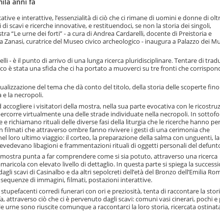
ila anni fa
tive e interattive, l’essenzialità di ciò che ci rimane di uomini e donne di olt
 di scavi e ricerche innovative, e restituendoci, se non la storia dei singoli,
a “Le urne dei forti” - a cura di Andrea Cardarelli, docente di Preistoria e
na Zanasi, curatrice del Museo civico archeologico - inaugura a Palazzo dei Mu
i - è il punto di arrivo di una lunga ricerca pluridisciplinare. Tentare di trad
lico è stata una sfida che ci ha portato a muoverci su tre fronti che corrispo
ualizzazione del tema che dà conto del titolo, della storia delle scoperte fino 
 e la necropoli.
accogliere i visitatori della mostra, nella sua parte evocativa con le ricostruz
e percorre virtualmente una delle strade individuate nella necropoli. In sotto
de e richiamano rituali delle diverse fasi della liturgia che le ricerche hanno 
on filmati che attraverso ombre fanno rivivere i gesti di una cerimonia che
el loro ultimo viaggio: il corteo, la preparazione della salma con unguenti, la
evedevano libagioni e frammentazioni rituali di oggetti personali del defunt
la mostra punta a far comprendere come si sia potuto, attraverso una ricerca
maricola con elevato livello di dettaglio. In questa parte si spiega la success
i dagli scavi di Casinalbo e da altri sepolcreti dell’età del Bronzo dell’Emilia Ro
equenze di immagini, filmati, postazioni interattive.
tupefacenti corredi funerari con ori e preziosità, tenta di raccontare la stor
a, attraverso ciò che ci è pervenuto dagli scavi: comuni vasi cinerari, pochi e
e urne sono riuscite comunque a raccontarci la loro storia, ricercata ostin