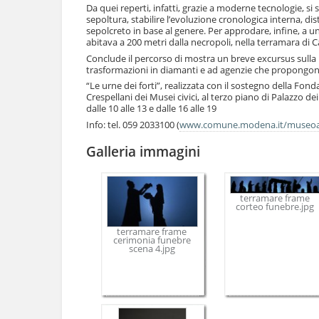
e
Da quei reperti, infatti, grazie a moderne tecnologie, si
sepoltura, stabilire l’evoluzione cronologica interna, dis
sepolcreto in base al genere. Per approdare, infine, a u
abitava a 200 metri dalla necropoli, nella terramara di C
Conclude il percorso di mostra un breve excursus sulla pr
trasformazioni in diamanti e ad agenzie che propongono 
“Le urne dei forti”, realizzata con il sostegno della Fon
Crespellani dei Musei civici, al terzo piano di Palazzo d
dalle 10 alle 13 e dalle 16 alle 19
Info: tel. 059 2033100 (
www.comune.modena.it/museoa
Galleria immagini
terramare frame
corteo funebre.jpg
terramare frame
cerimonia funebre
scena 4.jpg