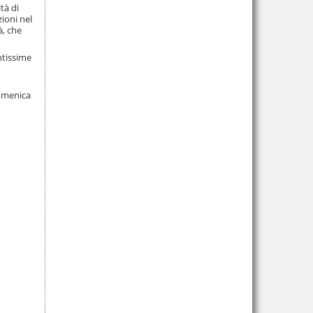
tà di
zioni nel
à, che
ntissime
domenica