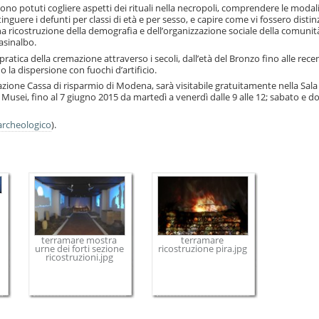
 sono potuti cogliere aspetti dei rituali nella necropoli, comprendere le modali
tinguere i defunti per classi di età e per sesso, e capire come vi fossero distin
na ricostruzione della demografia e dell’organizzazione sociale della comunit
asinalbo.
atica della cremazione attraverso i secoli, dall’età del Bronzo fino alle rece
la dispersione con fuochi d’artificio.
dazione Cassa di risparmio di Modena, sarà visitabile gratuitamente nella Sala
ei Musei, fino al 7 giugno 2015 da martedì a venerdì dalle 9 alle 12; sabato e 
rcheologico
).
terramare mostra
terramare
urne dei forti sezione
ricostruzione pira.jpg
ricostruzioni.jpg