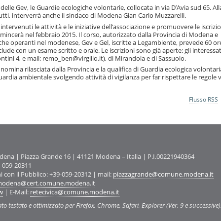
e Gev, le Guardie ecologiche volontarie, collocata in via D’Avia sud 65. All
utti, interverrà anche il sindaco di Modena Gian Carlo Muzzarelli.
intervenuti le attività e le iniziative dell’associazione e promuovere le iscrizio
mincerà nel febbraio 2015. Il corso, autorizzato dalla Provincia di Modena e
he operanti nel modenese, Gev e Gel, iscritte a Legambiente, prevede 60 ore
clude con un esame scritto e orale. Le iscrizioni sono già aperte: gli interessat
ntini 4, e mail: remo_ben@virgilio.it), di Mirandola e di Sassuolo.
nomina rilasciata dalla Provincia e la qualifica di Guardia ecologica volontari
dia ambientale svolgendo attività di vigilanza per far rispettare le regole v
Flusso RSS
na | Piazza Grande 16 | 41121 Modena – Italia | P.I.00221940364
9-059-20311
ni con il Pubblico: +39-059-20312 | mail:
piazzagrande@comune.modena.it
odena@cert.comune.modena.it
w
| E-Mail:
retecivica@comune.modena.it
ato testato e ottimizzato per Firefox, Chrome, Safari, Explorer (Ver. 9 e successive)