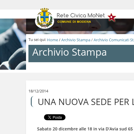
S
a
l
t
a
a
i
Tu sei qui:
Home
/
Archivio Stampa
/
Archivio Comunicati 
c
o
Archivio Stampa
n
t
e
n
S
u
a
t
l
i
t
.
a
18/12/2014
|
a
UNA NUOVA SEDE PER 
S
i
a
c
l
o
t
n
a
t
a
e
Sabato 20 dicembre alle 18 in via D’Avia sud 65 
l
n