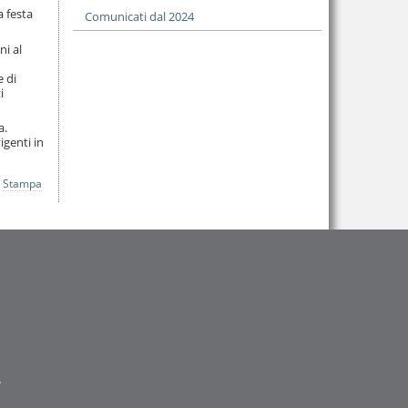
a festa
Comunicati dal 2024
ni al
 di
i
a.
igenti in
Stampa
.