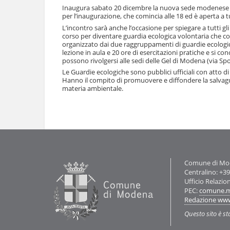
l
Inaugura sabato 20 dicembre la nuova sede modenese dell
u
a
per l’inaugurazione, che comincia alle 18 ed è aperta a t
t
n
L’incontro sarà anche l’occasione per spiegare a tutti gli 
i
a
corso per diventare guardia ecologica volontaria che co
.
v
organizzato dai due raggruppamenti di guardie ecologic
|
i
lezione in aula e 20 ore di esercitazioni pratiche e si con
S
possono rivolgersi alle sedi delle Gel di Modena (via Spo
g
a
a
Le Guardie ecologiche sono pubblici ufficiali con atto di 
l
z
Hanno il compito di promuovere e diffondere la salvaguar
t
materia ambientale.
i
a
o
a
Azioni
n
l
sul
e
documento
l
a
n
a
v
Contatti
Comune di Mode
i
Centralino: +3
g
Ufficio Relazio
a
PEC:
comune.m
z
Redazione ww
i
o
Questo sito è st
n