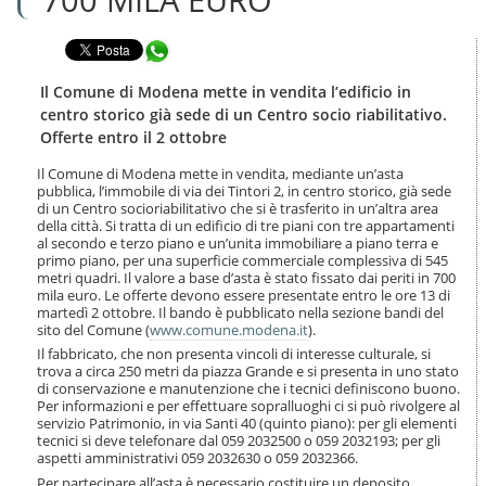
n
l
t
a
e
Condividi in WhatsApp
n
n
a
u
v
Il Comune di Modena mette in vendita l’edificio in
t
i
centro storico già sede di un Centro socio riabilitativo.
i
g
Offerte entro il 2 ottobre
.
a
|
z
Il Comune di Modena mette in vendita, mediante un’asta
S
i
pubblica, l’immobile di via dei Tintori 2, in centro storico, già sede
a
o
di un Centro socioriabilitativo che si è trasferito in un’altra area
l
della città. Si tratta di un edificio di tre piani con tre appartamenti
n
t
al secondo e terzo piano e un’unita immobiliare a piano terra e
e
a
primo piano, per una superficie commerciale complessiva di 545
metri quadri. Il valore a base d’asta è stato fissato dai periti in 700
a
mila euro. Le offerte devono essere presentate entro le ore 13 di
l
martedì 2 ottobre. Il bando è pubblicato nella sezione bandi del
l
sito del Comune (
www.comune.modena.it
).
a
Il fabbricato, che non presenta vincoli di interesse culturale, si
n
trova a circa 250 metri da piazza Grande e si presenta in uno stato
a
di conservazione e manutenzione che i tecnici definiscono buono.
v
Per informazioni e per effettuare sopralluoghi ci si può rivolgere al
i
servizio Patrimonio, in via Santi 40 (quinto piano): per gli elementi
g
tecnici si deve telefonare dal 059 2032500 o 059 2032193; per gli
a
aspetti amministrativi 059 2032630 o 059 2032366.
z
Per partecipare all’asta è necessario costituire un deposito