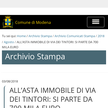
S
a
l
t
a
Espandi
Comune di Modena
a
barra
i
di
c
navigazi
Tu sei qui:
Home
/
Archivio Stampa
/
Archivio Comunicati Stampa
/
2018
o
n
/
Agosto
/
ALL’ASTA IMMOBILE DI VIA DEI TINTORI: SI PARTE DA 700
t
MILA EURO
e
Archivio Stampa
n
u
t
i
S
.
a
|
l
S
03/08/2018
t
a
ALL’ASTA IMMOBILE DI VIA
a
l
a
t
i
DEI TINTORI: SI PARTE DA
a
c
a
o
700 MILA EURO
l