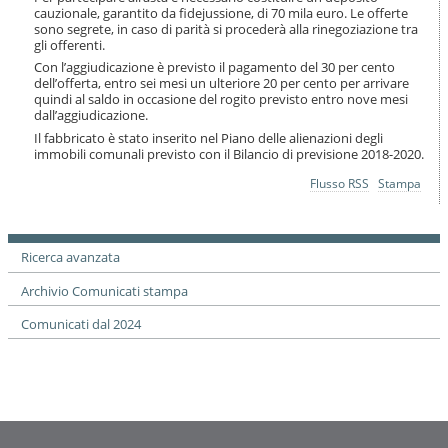
i
cauzionale, garantito da fidejussione, di 70 mila euro. Le offerte
o
sono segrete, in caso di parità si procederà alla rinegoziazione tra
n
gli offerenti.
e
Con l’aggiudicazione è previsto il pagamento del 30 per cento
dell’offerta, entro sei mesi un ulteriore 20 per cento per arrivare
quindi al saldo in occasione del rogito previsto entro nove mesi
dall’aggiudicazione.
Il fabbricato è stato inserito nel Piano delle alienazioni degli
immobili comunali previsto con il Bilancio di previsione 2018-2020.
Azioni
Flusso RSS
Stampa
sul
documento
Ricerca avanzata
Archivio Comunicati stampa
Comunicati dal 2024