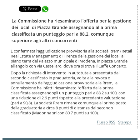
t
l
e
Condividi in WhatsApp
a
n
n
u
a
La Commissione ha riesaminato l’offerta per la gestione
t
v
dei locali di Piazza Grande assegnando alla prima
i
i
classificata un punteggio pari a 88,2, comunque
.
g
superiore agli altri concorrenti
|
a
S
z
È confermata l’aggiudicazione provvisoria alla società Rrem (Retail
a
i
Real Estate Management) di Firenze della gestione dei locali al
l
o
piano terra del Palazzo municipale di Modena, in piazza Grande
t
n
all’angolo con via Castellaro, dove ora si trova il Caffè Concerto.
a
e
Dopo la richiesta di intervento in autotutela presentata dal
a
secondo classificato in graduatoria, volta alla revoca o
l
annullamento dell’aggiudicazione provvisoria alla Rrem, la
l
Commissione ha infatti riesaminato l’offerta della prima
a
classificata assegnandogli un punteggio pari a 88,2 su 100, con
n
una riduzione di 2,6 punti rispetto alla precedente valutazione
(pari a 90,8). La società Rrem rimane comunque al primo posto
a
della graduatoria a circa 8 punti di distanza dal secondo
v
classificato (Madonna srl con 80,7 punti su 100).
i
g
Azioni
Flusso RSS
Stampa
a
sul
z
documento
i