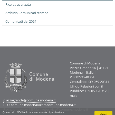
o
Ricerca avanzata
n
e
Archivio Comunicati stampa
Comunicati dal 2024
Contatti
Comune di Modena |
Piazza Grande 16 | 41121
Modena – Italia |
P.I.00221940364
Centralino: +39-059-20311
Ufficio Relazioni con il
Pubblico: +39-059-20312 |
mail:
piazzagrande@comune.modena.it
PEC:
comune.modena@cert.comune.modena.it
Redazione www
| E-Mail:
retecivica@comune.modena.it
Questo sito NON utilizza alcun cookie di profilazione.
chiudi