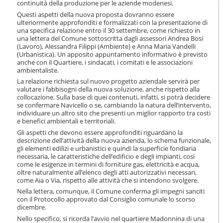
continuità della produzione per le aziende modenesi.
i
o
Questi aspetti della nuova proposta dovranno essere
n
ulteriormente approfonditi e formalizzati con la presentazione di
una specifica relazione entro il 30 settembre, come richiesto in
e
una lettera del Comune sottoscritta dagli assessori Andrea Bosi
(Lavoro), Alessandra Filippi (Ambiente) e Anna Maria Vandelli
(Urbanistica). Un apposito appuntamento informativo è previsto
anche con il Quartiere, i sindacati, i comitati e le associazioni
ambientaliste.
La relazione richiesta sul nuovo progetto aziendale servirà per
valutare i fabbisogni della nuova soluzione, anche rispetto alla
collocazione. Sulla base di quei contenuti, infatti, si potrà decidere
se confermare Navicello o se, cambiando la natura dell’intervento,
individuare un altro sito che presenti un miglior rapporto tra costi
e benefici ambientali e territoriali.
Gli aspetti che devono essere approfonditi riguardano la
descrizione dell’attività della nuova azienda, lo schema funzionale,
gli elementi edilizi e urbanistici e quindi la superficie fondiaria
necessaria, le caratteristiche dell’edificio e degli impianti, così
come le esigenze in termini di forniture gas, elettricità e acqua,
oltre naturalmente all’elenco degli atti autorizzativi necessari,
come Aia o Via, rispetto alle attività che si intendono svolgere.
Nella lettera, comunque, il Comune conferma gli impegni sanciti
con il Protocollo approvato dal Consiglio comunale lo scorso
dicembre.
Nello specifico, si ricorda l’avvio nel quartiere Madonnina di una