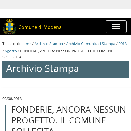
S
a
l
t
a
Espandi
Comune di Modena
a
barra
i
di
c
navigazi
Tu sei qui:
Home
/
Archivio Stampa
/
Archivio Comunicati Stampa
/
2018
o
n
/
Agosto
/
FONDERIE, ANCORA NESSUN PROGETTO. IL COMUNE
t
SOLLECITA
e
Archivio Stampa
n
u
t
i
S
.
a
|
l
S
09/08/2018
t
a
FONDERIE, ANCORA NESSUN
a
l
a
t
i
PROGETTO. IL COMUNE
a
c
a
o
SOLLECITA
l