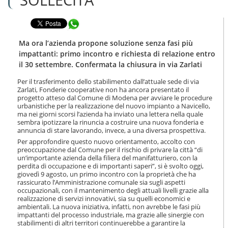
n
l
t
a
e
Condividi in WhatsApp
n
n
a
u
v
Ma ora l’azienda propone soluzione senza fasi più
t
i
impattanti: primo incontro e richiesta di relazione entro
i
g
il 30 settembre. Confermata la chiusura in via Zarlati
.
a
|
z
Per il trasferimento dello stabilimento dall’attuale sede di via
S
i
Zarlati, Fonderie cooperative non ha ancora presentato il
a
o
progetto atteso dal Comune di Modena per avviare le procedure
l
urbanistiche per la realizzazione del nuovo impianto a Navicello,
n
t
ma nei giorni scorsi l’azienda ha inviato una lettera nella quale
e
a
sembra ipotizzare la rinuncia a costruire una nuova fonderia e
annuncia di stare lavorando, invece, a una diversa prospettiva.
a
l
Per approfondire questo nuovo orientamento, accolto con
l
preoccupazione dal Comune per il rischio di privare la città “di
un’importante azienda della filiera del manifatturiero, con la
a
perdita di occupazione e di importanti saperi”, si è svolto oggi,
n
giovedì 9 agosto, un primo incontro con la proprietà che ha
a
rassicurato l’Amministrazione comunale sia sugli aspetti
v
occupazionali, con il mantenimento degli attuali livelli grazie alla
i
realizzazione di servizi innovativi, sia su quelli economici e
g
ambientali. La nuova iniziativa, infatti, non avrebbe le fasi più
a
impattanti del processo industriale, ma grazie alle sinergie con
z
stabilimenti di altri territori continuerebbe a garantire la