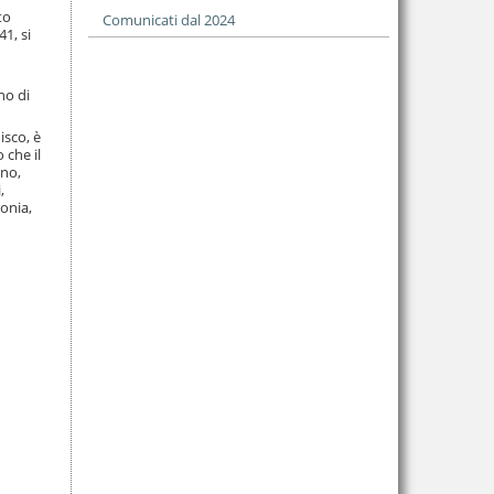
to
Comunicati dal 2024
1, si
no di
isco, è
 che il
ano,
,
ronia,