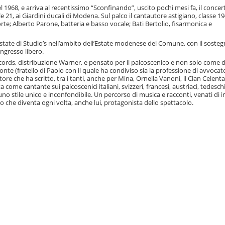
 1968, e arriva al recentissimo “Sconfinando”, uscito pochi mesi fa, il concer
 21, ai Giardini ducali di Modena. Sul palco il cantautore astigiano, classe 194
rte; Alberto Parone, batteria e basso vocale; Bati Bertolio, fisarmonica e
state di Studio’s nell’ambito dell’Estate modenese del Comune, con il sosteg
ngresso libero.
cords, distribuzione Warner, e pensato per il palcoscenico e non solo come d
Conte (fratello di Paolo con il quale ha condiviso sia la professione di avvocato
 che ha scritto, tra i tanti, anche per Mina, Ornella Vanoni, il Clan Celent
come cantante sui palcoscenici italiani, svizzeri, francesi, austriaci, tedeschi
uno stile unico e inconfondibile. Un percorso di musica e racconti, venati di i
co che diventa ogni volta, anche lui, protagonista dello spettacolo.