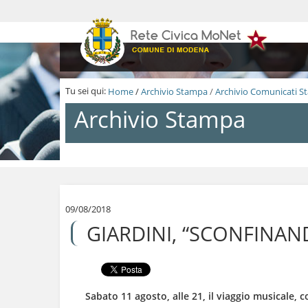
S
a
l
t
a
a
i
Tu sei qui:
Home
/
Archivio Stampa
/
Archivio Comunicati 
c
o
Archivio Stampa
n
t
e
n
S
u
a
t
l
i
t
.
a
09/08/2018
|
a
GIARDINI, “SCONFINAN
S
i
a
c
l
o
t
n
a
t
a
e
Sabato 11 agosto, alle 21, il viaggio musicale, 
l
n