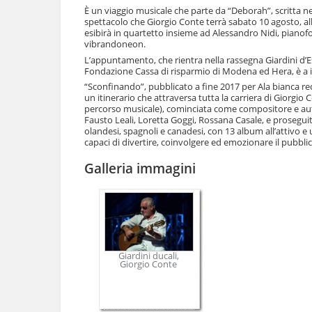
l
È un viaggio musicale che parte da “Deborah”, scritta nel
u
a
spettacolo che Giorgio Conte terrà sabato 10 agosto, alle
t
n
esibirà in quartetto insieme ad Alessandro Nidi, pianofo
i
vibrandoneon.
a
.
v
L’appuntamento, che rientra nella rassegna Giardini d’E
|
i
Fondazione Cassa di risparmio di Modena ed Hera, è a i
S
g
“Sconfinando”, pubblicato a fine 2017 per Ala bianca re
a
a
un itinerario che attraversa tutta la carriera di Giorgio 
l
z
percorso musicale), cominciata come compositore e autore
t
Fausto Leali, Loretta Goggi, Rossana Casale, e proseguita 
i
a
olandesi, spagnoli e canadesi, con 13 album all’attivo e 
o
a
capaci di divertire, coinvolgere ed emozionare il pubbli
n
l
e
l
Galleria immagini
a
n
a
v
i
g
a
Giardini ducali,
z
Giorgio Conte
i
o
n