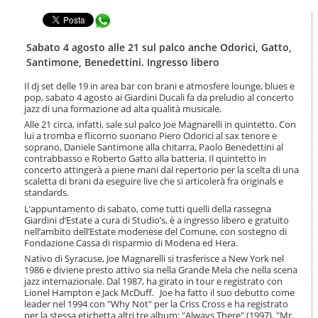
t
l
e
Condividi in WhatsApp
a
n
n
u
a
Sabato 4 agosto alle 21 sul palco anche Odorici, Gatto,
t
v
Santimone, Benedettini. Ingresso libero
i
i
.
g
Il dj set delle 19 in area bar con brani e atmosfere lounge, blues e
|
pop, sabato 4 agosto ai Giardini Ducali fa da preludio al concerto
a
S
jazz di una formazione ad alta qualità musicale.
z
a
i
Alle 21 circa, infatti, sale sul palco Joe Magnarelli in quintetto. Con
l
o
lui a tromba e flicorno suonano Piero Odorici al sax tenore e
t
soprano, Daniele Santimone alla chitarra, Paolo Benedettini al
n
a
contrabbasso e Roberto Gatto alla batteria. Il quintetto in
e
concerto attingerà a piene mani dal repertorio per la scelta di una
a
scaletta di brani da eseguire live che si articolerà fra originals e
l
standards.
l
a
L’appuntamento di sabato, come tutti quelli della rassegna
Giardini d’Estate a cura di Studio’s, è a ingresso libero e gratuito
n
nell’ambito dell’Estate modenese del Comune, con sostegno di
a
Fondazione Cassa di risparmio di Modena ed Hera.
v
Nativo di Syracuse, Joe Magnarelli si trasferisce a New York nel
i
1986 e diviene presto attivo sia nella Grande Mela che nella scena
g
jazz internazionale. Dal 1987, ha girato in tour e registrato con
a
Lionel Hampton e Jack McDuff. Joe ha fatto il suo debutto come
z
leader nel 1994 con "Why Not" per la Criss Cross e ha registrato
i
per la stessa etichetta altri tre album: "Always There" (1997), "Mr.