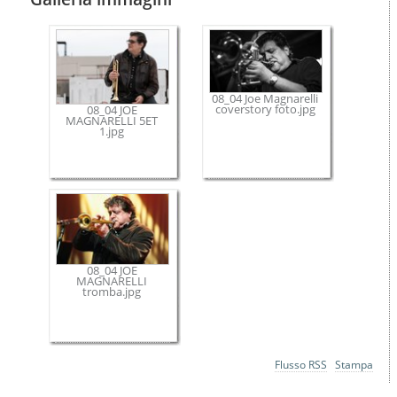
08_04 Joe Magnarelli
coverstory foto.jpg
08_04 JOE
MAGNARELLI 5ET
1.jpg
08_04 JOE
MAGNARELLI
tromba.jpg
Azioni
Flusso RSS
Stampa
sul
documento