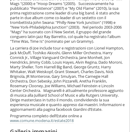
o
Mags "(2000) e "Hoop Dreams "(2005). Successivamente ha
n
pubblicato "Persistence" (2007) e "My Old Flame" (2010), la sua
e
prima registrazione come leader di una big band. è stato anche
parte in due album come co-leader di un sestetto con il
trombettista John Swana: "Philly-New York Junction" (1998) e
"New York-Philadelphia Junction" (2003). Nel periodo 2003-2006
"Mags" ha suonato con il New Sextet, il gruppo del grande
conguero latin-jazz Ray Barretto, col quale ha registrato l'album
"Time Was, Time Is" (nominato per un Grammy).
La carriera di Joe include tour e registrazioni con Lionel Hampton,
Jack McDuff, Toshiko Akioshi, Glenn Miller Orchestra, Harry
Connick Jr., Village Vanguard Orchestra, Jane Monheit, Jon
Hendricks, Jimmy Cobb, Louis Hayes, Alvin Regina, Dado Moroni,
Marty Sheller, Tom Harrell Big Band, George Gruntz, Harry
Whitaker, Walt Weiskopf, Grant Stewart, Charles Davis, Nick
Brignola, JR Monterose, Gary Smulyan, The Carnegie Hall
Orchestra, Don Sebesky, John Pizzarelli, Aretha Franklin,
Rosemary Clooney, Joe Williams, Michael Feinstein e Lincoln
Center Orchestra. Magnarelli è attualmente professore aggiunto
di musica alla Juilliard School of Music e alla Rutgers University.
Dirige masterclass in tutto il mondo, condividendo la sua
esperienza musicale e quanto appreso dai maestri. Informazioni e
aggiornamenti alla pagina facebook Giardini d’Estate.
Programma completo dell’Estate online a
www.comune.modena.it/estate2018
Galleria immagini