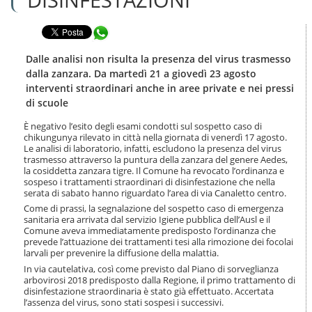
n
l
t
a
e
Condividi in WhatsApp
n
n
a
u
v
Dalle analisi non risulta la presenza del virus trasmesso
t
i
dalla zanzara. Da martedì 21 a giovedì 23 agosto
i
g
interventi straordinari anche in aree private e nei pressi
.
a
di scuole
|
z
S
i
È negativo l’esito degli esami condotti sul sospetto caso di
a
o
chikungunya rilevato in città nella giornata di venerdì 17 agosto.
l
n
Le analisi di laboratorio, infatti, escludono la presenza del virus
t
e
trasmesso attraverso la puntura della zanzara del genere Aedes,
a
la cosiddetta zanzara tigre. Il Comune ha revocato l’ordinanza e
a
sospeso i trattamenti straordinari di disinfestazione che nella
l
serata di sabato hanno riguardato l’area di via Canaletto centro.
l
Come di prassi, la segnalazione del sospetto caso di emergenza
a
sanitaria era arrivata dal servizio Igiene pubblica dell’Ausl e il
n
Comune aveva immediatamente predisposto l’ordinanza che
prevede l’attuazione dei trattamenti tesi alla rimozione dei focolai
a
larvali per prevenire la diffusione della malattia.
v
i
In via cautelativa, così come previsto dal Piano di sorveglianza
g
arbovirosi 2018 predisposto dalla Regione, il primo trattamento di
disinfestazione straordinaria è stato già effettuato. Accertata
a
l’assenza del virus, sono stati sospesi i successivi.
z