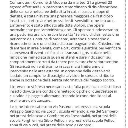
i
Comunque, il Comune di Modena da martedì 21 a giovedì 23
agosto effettuerà un intervento straordinario di disinfestazione
o
delle zanzare nelle aree della città in cui, in base a mappe di
n
densità, è stata rilevata una presenza maggiore del fastidioso
e
insetto, in particolare nei pressi dei siti sensibili come le scuole.
L’intervento è stato affidato alla ditta Biblion, che opera
normalmente per l’Amministrazione. Gli operatori indosseranno
una pettorina arancione con la scritta “Servizio di disinfestazione
per conto del Comune di Modena”, avranno un tesserino di
riconoscimento e una lettera di accompagnamento. Chiederanno
di entrare in aree private, come orti, cortili e giardini, per verificare
la presenza di eventuali focolai di zanzara tigre, aiutare nella
rimozione immediata di quelli esistenti e dare indicazioni sui
comportamenti corretti da tenere per evitare che si ripresentino.
Gli incaricati non entreranno in casa ma si limiteranno a
intervenire nelle aree esterne. In occasione della visita verrà
lasciato un campione di pastiglie larvicide, le stesse distribuite
anche in occasione della serata informativa del maggio scorso.
L’intervento si è reso necessario vista l’alta presenza del fastidioso
insetto dovuta alle condizioni meteorologiche di quest’estate in
cui caldo e piogge si alternano creando le condizioni ideali al
proliferare delle zanzare.
Le zone interessate sono via Pasteur, nei pressi della scuola
Villaggio Giardino; via Loschi, scuola Amendola; via del Gambero,
nei pressi della scuola Gambero; via Frescobaldi, nei pressi della
scuola Forghieri; via Silvio Pellico, nei pressi della scuola Pellico;
zona di via Nicoli, nei pressi della scuola Leopardi.