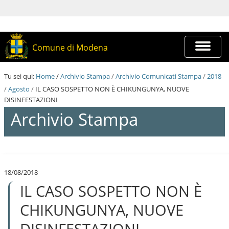
S
a
l
t
a
Espandi
Comune di Modena
a
barra
i
di
c
navigazi
Tu sei qui:
Home
/
Archivio Stampa
/
Archivio Comunicati Stampa
/
2018
o
n
/
Agosto
/
IL CASO SOSPETTO NON È CHIKUNGUNYA, NUOVE
t
DISINFESTAZIONI
e
Archivio Stampa
n
u
t
i
S
.
a
|
l
S
18/08/2018
t
a
IL CASO SOSPETTO NON È
a
l
a
t
i
CHIKUNGUNYA, NUOVE
a
c
a
o
DISINFESTAZIONI
l